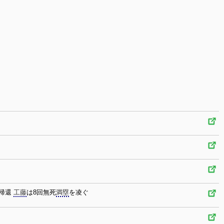
帰還
工藤
は8回無死
満塁
を凌ぐ