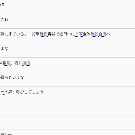
0.5
←これ
順調に来ている」 打撃
練習
再開で近日中に
２軍
全体
練習
合流
へ
いよな
ス
復活
、石井
復活
が最も丸いよな
ター
の奴」呼びしてしまう