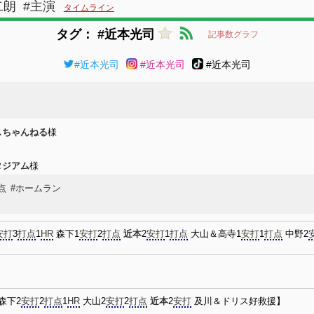
二朗
#主演
タイムライン
タグ： #近本光司
記事数グラフ
#近本光司
#近本光司
#近本光司
スちゃんねる
様
タジアム
様
点
#ホームラン
安打
3
打点
1
HR
森下1
安打
2
打点
近本
2
安打
1
打点
大山＆高寺1
安打
1
打点
中野2
森下2
安打
2
打点
1
HR
大山2
安打
2
打点
近本
2
安打
及川＆ドリス好救援】