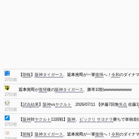
【
朗報
】
阪神タイガース
、
近本光司
が一軍
復帰
へ！
令和
のダイナ
27日前
近本光司
が
復帰
後の
阪神タイガース
、勝率10割wwwwwwwwww
27日前
【
試合
結果
】
阪神
vs
ヤクルト
2026/07/11 【伊藤7回無
失点
佐藤1
27日前
【
阪神
対
ヤクルト
11回戦】
阪神
、
ビックリ
サヨナラ
勝ちで単独首
27日前
【
朗報
】
阪神タイガース
、
近本光司
が一軍
復帰
へ！
令和
のダイナ