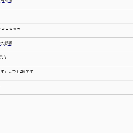
る
可能性
ｗｗｗｗｗｗ
折
の
影響
思う
です』←でも2位です
る