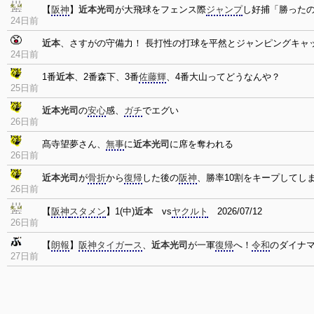
【
阪神
】
近本光司
が大飛球をフェンス際
ジャンプ
し好捕「勝った
24日前
近本
、さすがの守備力！ 長打性の打球を平然とジャンピングキャ
24日前
1番
近本
、2番森下、3番
佐藤輝
、4番大山ってどうなんや？
25日前
近本光司
の
安心
感、
ガチ
でエグい
26日前
髙寺望夢さん、
無事
に
近本光司
に席を奪われる
26日前
近本光司
が
骨折
から
復帰
した後の
阪神
、勝率10割をキープしてしま
26日前
【
阪神
スタメン
】1(中)
近本
vs
ヤクルト
2026/07/12
26日前
【
朗報
】
阪神タイガース
、
近本光司
が一軍
復帰
へ！
令和
のダイナ
27日前