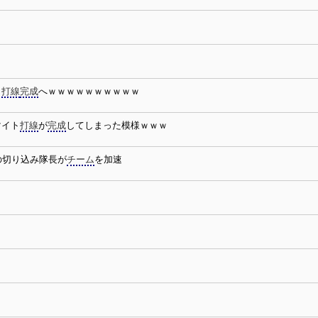
ト
打線
完成
へｗｗｗｗｗｗｗｗｗｗ
マイト
打線
が
完成
してしまった模様ｗｗｗ
の切り込み隊長が
チーム
を加速