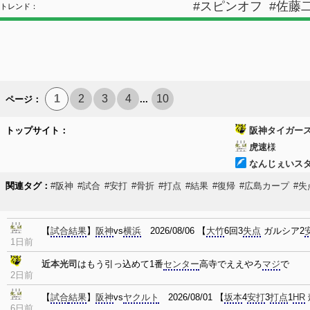
#スピンオフ
#佐藤
トレンド：
1
2
3
4
10
ページ：
...
トップサイト：
阪神タイガー
虎速
様
なんじぇいス
関連タグ：
#阪神
#試合
#安打
#骨折
#打点
#結果
#復帰
#広島カープ
#失
【
試合
結果
】
阪神
vs
横浜
2026/08/06 【
大竹
6回3
失点
ガルシア2
1日前
近本光司
はもう引っ込めて1番
センター
高寺でええやろ
マジ
で
2日前
【
試合
結果
】
阪神
vs
ヤクルト
2026/08/01 【
坂本
4
安打
3
打点
1
HR
6日前