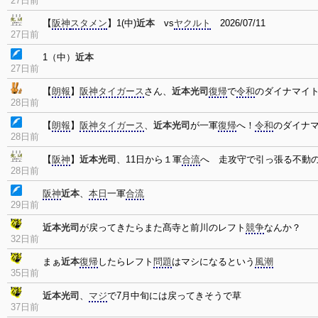
27日前
【
阪神
スタメン
】1(中)
近本
vs
ヤクルト
2026/07/11
27日前
1（中）
近本
27日前
【
朗報
】
阪神タイガース
さん、
近本光司
復帰
で
令和
のダイナマイ
28日前
【
朗報
】
阪神タイガース
、
近本光司
が一軍
復帰
へ！
令和
のダイナ
28日前
【
阪神
】
近本光司
、11日から１軍
合流
へ 走攻守で引っ張る不動
28日前
阪神
近本
、
本日
一軍
合流
29日前
近本光司
が戻ってきたらまた髙寺と前川のレフト
競争
なんか？
32日前
まぁ
近本
復帰
したらレフト
問題
はマシになるという
風潮
35日前
近本光司
、
マジ
で7月中旬には戻ってきそうで草
37日前