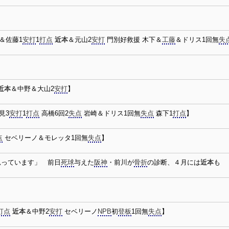
＆佐藤1
安打
1
打点
近本
＆元山2
安打
門別好救援 木下＆
工藤
＆ドリス1回無
失
近本
＆中野＆大山2
安打
】
見3
安打
1
打点
高橋6回2
失点
岩崎＆ドリス1回無
失点
森下1
打点
】
点
セベリーノ＆モレッタ1回無
失点
】
思っています」 前日
死球
与えた
阪神
・前川が
骨折
の診断、４月には
近本
も
打点
近本
＆中野2
安打
セベリーノ
NPB
初
登板
1回無
失点
】