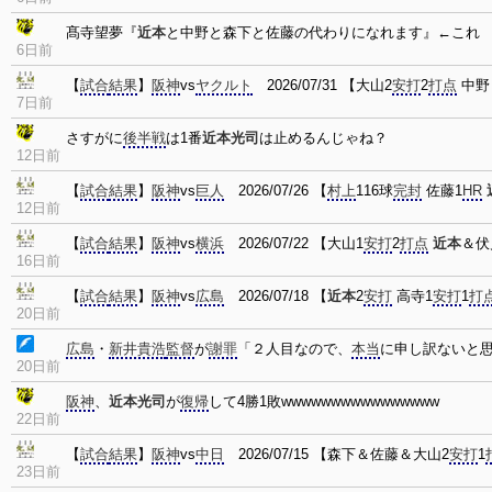
髙寺望夢『
近本
と中野と森下と佐藤の代わりになれます』←これ
6日前
【
試合
結果
】
阪神
vs
ヤクルト
2026/07/31 【大山2
安打
2
打点
中野
7日前
さすがに
後半戦
は1番
近本光司
は止めるんじゃね？
12日前
【
試合
結果
】
阪神
vs
巨人
2026/07/26 【
村上
116球
完封
佐藤1
HR
12日前
【
試合
結果
】
阪神
vs
横浜
2026/07/22 【大山1
安打
2
打点
近本
＆伏
16日前
【
試合
結果
】
阪神
vs
広島
2026/07/18 【
近本
2
安打
高寺1
安打
1
打
20日前
広島
・
新井貴浩
監督
が
謝罪
「２人目なので、
本当
に申し訳ないと
20日前
阪神
、
近本光司
が
復帰
して4勝1敗wwwwwwwwwwwwwwww
22日前
【
試合
結果
】
阪神
vs
中日
2026/07/15 【森下＆佐藤＆大山2
安打
1
23日前