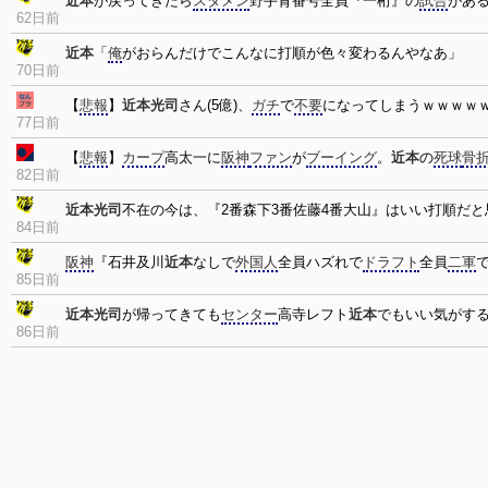
近本
が戻ってきたら
スタメン
野手背番号全員『一桁』の
試合
があ
62日前
近本
「
俺
がおらんだけでこんなに打順が色々変わるんやなあ」
70日前
【
悲報
】
近本光司
さん(5億)、
ガチ
で
不要
になってしまうｗｗｗｗ
77日前
【
悲報
】
カープ
高太一に
阪神
ファン
が
ブーイング
。
近本
の
死球
骨
82日前
近本光司
不在の今は、『2番森下3番佐藤4番大山』はいい打順だと
84日前
阪神
『石井及川
近本
なしで
外国人
全員ハズれで
ドラフト
全員
二軍
85日前
近本光司
が帰ってきても
センター
高寺レフト
近本
でもいい気がす
86日前