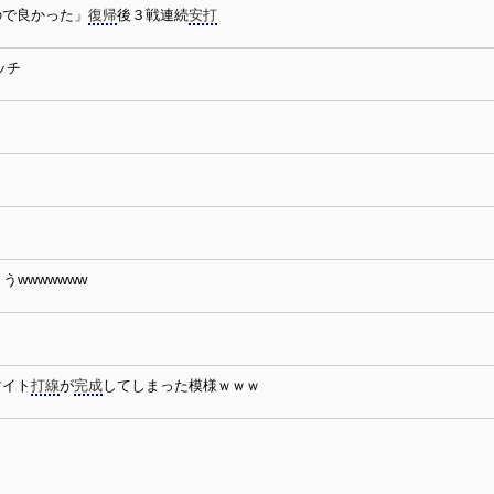
ので良かった」
復帰
後３戦連続
安打
ッチ
うwwwwwww
マイト
打線
が
完成
してしまった模様ｗｗｗ