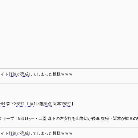
マイト
打線
が
完成
してしまった模様ｗｗｗ
HR
森下2
安打
工藤
1回無
失点
近本
1
安打
】
位キープ！9回1死一・二塁 森下の左
安打
を山野辺が後逸
復帰
・
近本
が歓喜の
マイト
打線
が
完成
してしまった模様ｗｗｗ