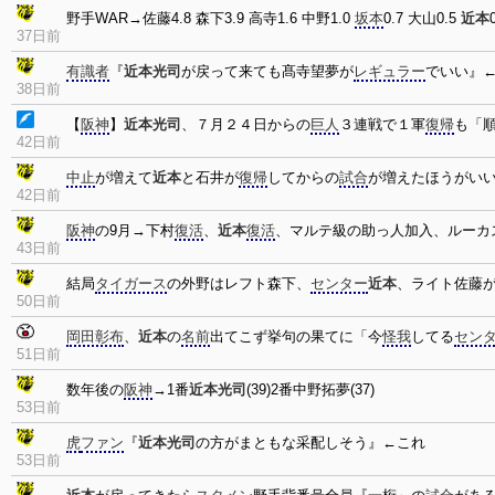
野手WAR→佐藤4.8 森下3.9 高寺1.6 中野1.0
坂本
0.7 大山0.5
近本
37日前
有識者
『
近本光司
が戻って来ても髙寺望夢が
レギュラー
でいい』
38日前
【
阪神
】
近本光司
、７月２４日からの
巨人
３連戦で１軍
復帰
も「
42日前
中止
が増えて
近本
と石井が
復帰
してからの
試合
が増えたほうがい
42日前
阪神
の9月→下村
復活
、
近本
復活
、マルテ級の助っ人加入、ルーカ
43日前
結局
タイガース
の外野はレフト森下、
センター
近本
、ライト佐藤
50日前
岡田彰布
、
近本
の
名前
出てこず挙句の果てに「今
怪我
してる
セン
51日前
数年後の
阪神
→1番
近本光司
(39)2番中野拓夢(37)
53日前
虎
ファン
『
近本光司
の方がまともな采配しそう』←これ
53日前