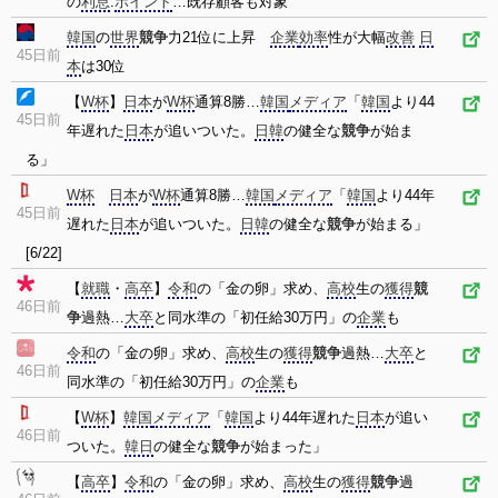
の
利息
.
ポイント
…既存顧客も対象
韓国
の
世界
競争
力21位に上昇
企業
効率
性が大幅
改善
日
45日前
本
は30位
【
W杯
】
日本
が
W杯
通算8勝…
韓国
メディア
「
韓国
より44
45日前
年遅れた
日本
が追いついた。
日韓
の健全な
競争
が始ま
る」
W杯
日本
が
W杯
通算8勝…
韓国
メディア
「
韓国
より44年
45日前
遅れた
日本
が追いついた。
日韓
の健全な
競争
が始まる」
[6/22]
【
就職
・
高卒
】
令和
の「金の卵」求め、
高校
生の
獲得
競
46日前
争
過熱…
大卒
と同水準の「初任給30万円」の
企業
も
令和
の「金の卵」求め、
高校
生の
獲得
競争
過熱…
大卒
と
46日前
同水準の「初任給30万円」の
企業
も
【
W杯
】
韓国
メディア
「
韓国
より44年遅れた
日本
が追い
46日前
ついた。
韓日
の健全な
競争
が始まった」
【
高卒
】
令和
の「金の卵」求め、
高校
生の
獲得
競争
過