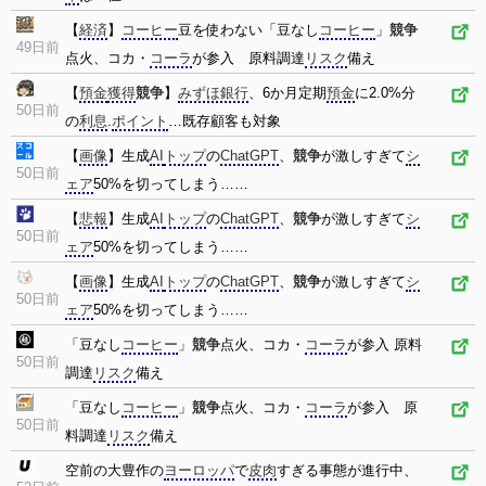
【
経済
】
コーヒー
豆を使わない「豆なし
コーヒー
」
競争
49日前
点火、コカ・
コーラ
が参入 原料調達
リスク
備え
【
預金
獲得
競争
】
みずほ銀行
、6か月定期
預金
に2.0%分
50日前
の
利息
.
ポイント
…既存顧客も対象
【
画像
】生成
AI
トップ
の
ChatGPT
、
競争
が激しすぎて
シ
50日前
ェア
50%を切ってしまう……
【
悲報
】生成
AI
トップ
の
ChatGPT
、
競争
が激しすぎて
シ
50日前
ェア
50%を切ってしまう……
【
画像
】生成
AI
トップ
の
ChatGPT
、
競争
が激しすぎて
シ
50日前
ェア
50%を切ってしまう……
「豆なし
コーヒー
」
競争
点火、コカ・
コーラ
が参入 原料
50日前
調達
リスク
備え
「豆なし
コーヒー
」
競争
点火、コカ・
コーラ
が参入 原
50日前
料調達
リスク
備え
空前の大豊作の
ヨーロッパ
で
皮肉
すぎる事態が進行中、