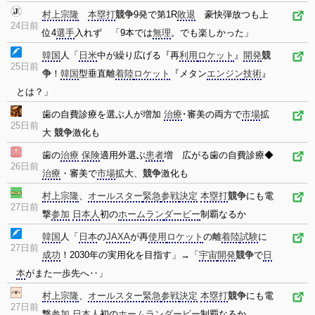
村上宗隆
本塁打
競争
9発で第1R
敗退
豪快弾放つも上
24日前
位4
選手
入れず 「9本では
無理
。でも楽しかった」
韓国
人「
日米
中が繰り広げる『再
利用
ロケット
』
開発
競
25日前
争
！
韓国
型垂直離
着陸
ロケット
『メタン
エンジン
技術
』
とは？」
歯の自費診療を選ぶ人が増加
治療
･審美の両方で
市場
拡
25日前
大
競争
激化も
歯の
治療
保険
適用外選ぶ
患者
増 広がる歯の自費診療◆
26日前
治療
・審美で
市場
拡大、
競争
激化も
村上宗隆
、
オールスター
緊急
参戦
決定
本塁打
競争
にも電
27日前
撃
参加
日本人
初の
ホームラン
ダービー
制覇なるか
韓国
人「
日本
の
JAXA
が再
使用
ロケット
の離
着陸
試験
に
27日前
成功
！2030年の実用化を目指す」→「
宇宙
開発
競争
で
日
本
がまた一歩先へ‥」
村上宗隆
、
オールスター
緊急
参戦
決定
本塁打
競争
にも電
27日前
撃
参加
日本人
初の
ホームラン
ダービー
制覇なるか