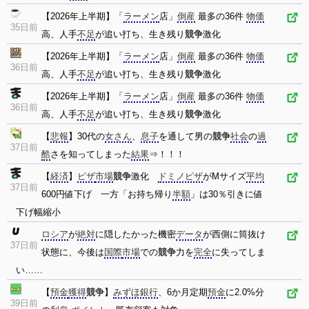
【2026年上半期】「
ラーメン
店」
倒産
最多の36件
物価
35日前
高、人手
不足
が追い打ち、生き残り
競争
激化
【2026年上半期】「
ラーメン
店」
倒産
最多の36件
物価
36日前
高、人手
不足
が追い打ち、生き残り
競争
激化
【2026年上半期】「
ラーメン
店」
倒産
最多の36件
物価
36日前
高、人手
不足
が追い打ち、生き残り
競争
激化
【
悲報
】30代の
女さん
、
息子
を通して男の
競争
社会
の
過
37日前
酷
さを知ってしまった
結果
⇒！！！
【
経済
】
ピザ
市場
競争
激化
ドミノピザ
がMサイズ
平均
37日前
600円値下げ 一方「お持ち帰り
半額
」は30％引きに値
下げ幅縮小
ロシア
が
絶対
に隠したかった機密
データ
が西側に筒抜け
37日前
状態に、今後は
国際
市場
での
競争
力を
完全
に失ってしま
い……
【
預金
獲得
競争
】
みずほ銀行
、6か月定期
預金
に2.0%分
39日前