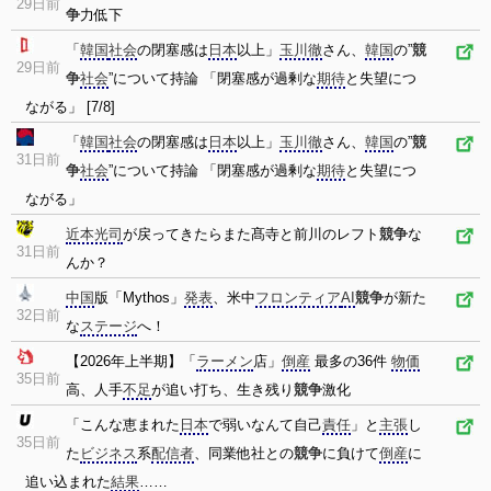
29日前
争
力低下
「
韓国
社会
の閉塞感は
日本
以上」
玉川徹
さん、
韓国
の”
競
29日前
争
社会
”について持論 「閉塞感が過剰な
期待
と失望につ
ながる」 [7/8]
「
韓国
社会
の閉塞感は
日本
以上」
玉川徹
さん、
韓国
の”
競
31日前
争
社会
”について持論 「閉塞感が過剰な
期待
と失望につ
ながる」
近本光司
が戻ってきたらまた髙寺と前川のレフト
競争
な
31日前
んか？
中国
版「Mythos」
発表
、米中
フロンティア
AI
競争
が新た
32日前
な
ステージ
へ！
【2026年上半期】「
ラーメン
店」
倒産
最多の36件
物価
35日前
高、人手
不足
が追い打ち、生き残り
競争
激化
「こんな恵まれた
日本
で弱いなんて自己
責任
」と
主張
し
35日前
た
ビジネス
系
配信者
、同業他社との
競争
に負けて
倒産
に
追い込まれた
結果
……