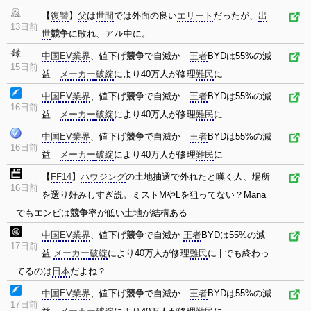
【
復讐
】
父
は
世間
では外面の良い
エリート
だったが、
出
13日前
世
競争
に敗れ、アﾉﾚ中に。
中国
EV
業界
、値下げ
競争
で自滅か
王者
BYDは55%の減
15日前
益
メーカー
破綻
により40万人が修理
難民
に
中国
EV
業界
、値下げ
競争
で自滅か
王者
BYDは55%の減
16日前
益
メーカー
破綻
により40万人が修理
難民
に
中国
EV
業界
、値下げ
競争
で自滅か
王者
BYDは55%の減
16日前
益
メーカー
破綻
により40万人が修理
難民
に
【
FF14
】
ハウジング
の土地抽選で外れたと嘆く人、場所
16日前
を選り好みしすぎ説。ミストMやLを狙ってない？Mana
でもエンピは
競争
率が低い土地が結構ある
中国
EV
業界
、値下げ
競争
で自滅か
王者
BYDは55%の減
17日前
益
メーカー
破綻
により40万人が修理
難民
に | でも終わっ
てるのは
日本
だよね？
中国
EV
業界
、値下げ
競争
で自滅か
王者
BYDは55%の減
17日前