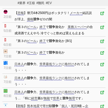
#業界
#王様
#難民
#EV
【
悲報
】替刃4本2500円はボッタクリ！
メーカー
結託説
2日前
が浮上、
価格
競争
ゼロの闇
『第３の
ビール
』
終了
で
競争
激化か
業務スーパー
の合
5日前
成清酒でええやろ 冷でぐっと飲めば震えも止まる
『第３の
ビール
』
終了
で
競争
激化か [8/1]
6日前
『第３の
ビール
』
終了
で
競争
激化か
7日前
日本人
の
競争
力、
世界
最低
ランク
に
格付け
されてしま
7日前
う・・・
日本人
の
競争
力、
世界
最低
ランク
に
格付け
されてしま
7日前
う・・・
日本人
の
競争
力、
世界
最低
ランク
に
格付け
されてしま
8日前
う… 「特に
経営
層が
無能
で
世界
と
競争
無理
です」
【
朗報
】
熊本
地震
で
寄付
額
競争
「
個人
・
尾田
8億→
企