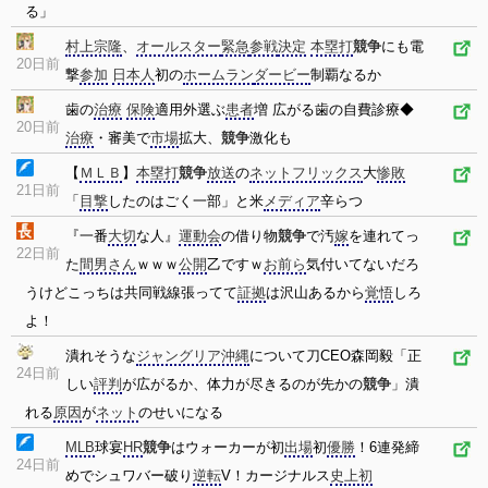
る」
村上宗隆
、
オールスター
緊急
参戦
決定
本塁打
競争
にも電
20日前
撃
参加
日本人
初の
ホームラン
ダービー
制覇なるか
歯の
治療
保険
適用外選ぶ
患者
増 広がる歯の自費診療◆
20日前
治療
・審美で
市場
拡大、
競争
激化も
【
ＭＬＢ
】
本塁打
競争
放送
の
ネットフリックス
大
惨敗
21日前
「
目撃
したのはごく一部」と米
メディア
辛らつ
『一番
大切
な人』
運動会
の借り物
競争
で汚
嫁
を連れてっ
22日前
た
間男さん
ｗｗｗ
公開
乙ですｗ
お前ら
気付いてないだろ
うけどこっちは共同戦線張ってて
証拠
は沢山あるから
覚悟
しろ
よ！
潰れそうな
ジャングリア沖縄
について刀CEO森岡毅「正
24日前
しい
評判
が広がるか、体力が尽きるのが先かの
競争
」潰
れる
原因
が
ネット
のせいになる
MLB
球宴
HR
競争
はウォーカーが初
出場
初
優勝
！6連発締
24日前
めでシュワバー破り
逆転
V！カージナルス
史上初