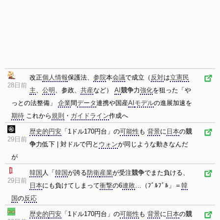
改正
個人情報
保護法、
参院
本
会議
で成立（
反対
は
立憲民
28日前
主
、
公明
、参政、
共産
など）
AI
競争
力
強化
を狙った「や
っとの法整備」
企業
間
データ
連携や国産
AI
モデル
の進展加速を
期待
これから
規則
・
ガイドライン
作成へ
歴史的
円安
「1ドル170円台」の
可能性
も
背景
に
日本
の
競
29日前
争
力低下 | 対ドルで円と
ウォン
が同じような動きなんだ
が
韓国
人「
韓国
が誇る
防衛
産業
が受注
競争
でまた負ける、
29日前
日本
にも負けてしまって
衝撃
の6
連敗
…（ﾌﾞﾙﾌﾞﾙ」＝
韓
国
の
反応
歴史的
円安
「1ドル170円台」の
可能性
も
背景
に
日本
の
競