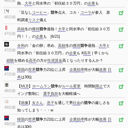
46日前
熱…
大卒
と同水準の「初任給３０万円」の
企業
も
「豆なし
コーヒー
」
競争
点火、コカ・
コーラ
が参入 原
46日前
料調達
リスク
備え
高校
生の
獲得
競争
過熱！
大卒
と同水準の「初任給３０万
47日前
円！！」の
企業
も [6/21]
令和
の「金の卵」求め、
高校
生の
獲得
競争
過熱…
大卒
と
47日前
同水準の「初任給３０万円」の
企業
も #
高卒
| 早くから
経験
を積める
高卒
の方が
生涯
賃金
高くなったりするんか？
韓国
の
世界
競争
力21位に上昇
企業
効率
性が大幅
改善
日
47日前
本
は30位
【
MLB
】
ホームラン
競争
が
ルール
変更
時間制
廃止
でス
48日前
イング数制に
選手
負担
を大幅軽減へ
【
画像
】
女さん
、
息子
を通して男
社会
の
競争
の厳しさを
49日前
知ってしまう・・・w
韓国
の
世界
競争
力21位に上昇
企業
効率
性が大幅
改善
日
49日前
本
は30位