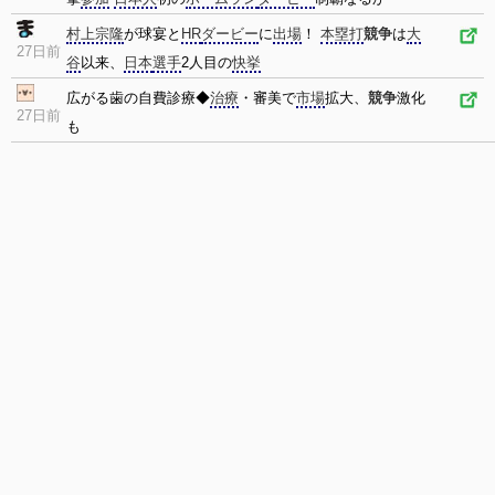
村上宗隆
が球宴と
HR
ダービー
に
出場
！
本塁打
競争
は
大
27日前
谷
以来、
日本
選手
2人目の
快挙
広がる歯の自費診療◆
治療
・審美で
市場
拡大、
競争
激化
27日前
も