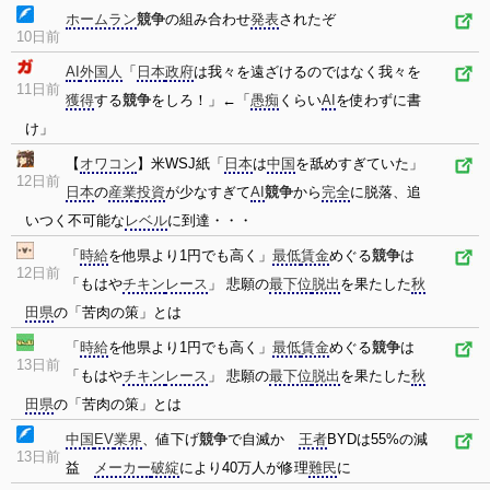
ホームラン
競争
の組み合わせ
発表
されたぞ
10日前
AI
外国人
「
日本
政府
は我々を遠ざけるのではなく我々を
11日前
獲得
する
競争
をしろ！」←「
愚痴
くらい
AI
を使わずに書
け」
【
オワコン
】米WSJ紙「
日本
は
中国
を舐めすぎていた」
12日前
日本
の
産業
投資
が少なすぎて
AI
競争
から
完全
に脱落、追
いつく不可能な
レベル
に到達・・・
「
時給
を他県より1円でも高く」
最低
賃金
めぐる
競争
は
12日前
「もはや
チキン
レース
」 悲願の
最下位
脱出
を果たした
秋
田県
の「苦肉の策」とは
「
時給
を他県より1円でも高く」
最低
賃金
めぐる
競争
は
13日前
「もはや
チキン
レース
」 悲願の
最下位
脱出
を果たした
秋
田県
の「苦肉の策」とは
中国
EV
業界
、値下げ
競争
で自滅か
王者
BYDは55%の減
13日前
益
メーカー
破綻
により40万人が修理
難民
に