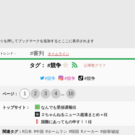
☆を押してブックマークを追加するとここに表示されます
#審判
トレンド：
タイムライン
タグ： #競争
記事数グラフ
#競争
#競争
#競争
1
2
3
4
10
ページ：
...
トップサイト：
なんでも受信遅報
様
２ちゃんねるニュース超速まとめ＋
様
国難にあってもの申す！！
様
関連タグ：
#日本
#中国
#ホームラン
#韓国
#メーカー
#崩壊/破綻