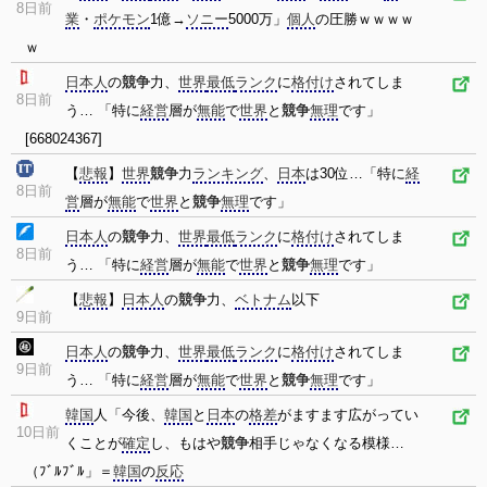
8日前
業
・
ポケモン
1億→
ソニー
5000万」
個人
の圧勝ｗｗｗｗ
ｗ
日本人
の
競争
力、
世界
最低
ランク
に
格付け
されてしま
8日前
う… 「特に
経営
層が
無能
で
世界
と
競争
無理
です」
[668024367]
【
悲報
】
世界
競争
力
ランキング
、
日本
は30位…「特に
経
8日前
営
層が
無能
で
世界
と
競争
無理
です」
日本人
の
競争
力、
世界
最低
ランク
に
格付け
されてしま
8日前
う… 「特に
経営
層が
無能
で
世界
と
競争
無理
です」
【
悲報
】
日本人
の
競争
力、
ベトナム
以下
9日前
日本人
の
競争
力、
世界
最低
ランク
に
格付け
されてしま
9日前
う… 「特に
経営
層が
無能
で
世界
と
競争
無理
です」
韓国
人「今後、
韓国
と
日本
の
格差
がますます広がってい
10日前
くことが
確定
し、もはや
競争
相手じゃなくなる模様…
（ﾌﾞﾙﾌﾞﾙ」＝
韓国
の
反応