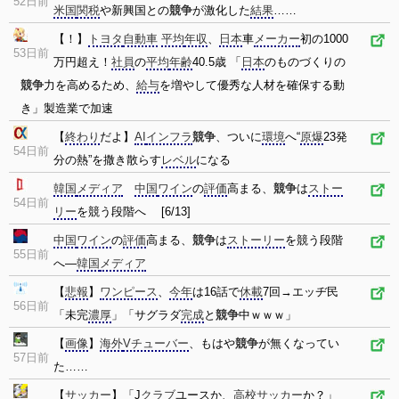
52日前
米国
関税
や新興国との
競争
が激化した
結果
……
【！】
トヨタ
自動車
平均
年収
、
日本
車
メーカー
初の1000
53日前
万円超え！
社員
の
平均
年齢
40.5歳 「
日本
のものづくりの
競争
力を高めるため、
給与
を増やして優秀な人材を確保する動
き」製造業で加速
【
終わり
だよ】
AI
インフラ
競争
、ついに
環境
へ“
原爆
23発
54日前
分の熱”を撒き散らす
レベル
になる
韓国
メディア
中国
ワイン
の
評価
高まる、
競争
は
ストー
54日前
リー
を競う段階へ [6/13]
中国
ワイン
の
評価
高まる、
競争
は
ストーリー
を競う段階
55日前
へ―
韓国
メディア
【
悲報
】
ワンピース
、
今年
は16話で
休載
7回→エッヂ民
56日前
「未完
濃厚
」「サグラダ
完成
と
競争
中ｗｗｗ」
【
画像
】
海外
Vチューバー
、もはや
競争
が無くなってい
57日前
た……
【
サッカー
】「J
クラブ
ユースか、
高校
サッカー
か？」