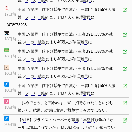
益
メーカー
破綻
により40万人が修理
難民
に
中国
EV
業界
、値下げ
競争
で自滅か
王者
BYDは55%の減
17日前
益
メーカー
破綻
により40万人が修理
難民
に
[478973293]
中国
EV
業界
、値下げ
競争
で自滅か
王者
BYDは55%の減
18日前
益
メーカー
破綻
により40万人が修理
難民
に
中国
EV
業界
、値下げ
競争
で自滅か
王者
BYDは55%の減
18日前
益
メーカー
破綻
により40万人が修理
難民
に
中国
EV
業界
、値下げ
競争
で自滅か
王者
BYDは55%の減
18日前
益
メーカー
破綻
により40万人が修理
難民
に
中国
EV
業界
、値下げ
競争
で自滅か
王者
BYDは55%の減
18日前
益
メーカー
破綻
により40万人が修理
難民
に
「
おめでとう
」と言われず、式に
招待
されたことに少し
18日前
驚いた。結局、
結婚
は
友達
と
競争
するものではない。
【
MLB
】ブライス・ハーパーが
暴露
！
本塁打
競争
の「ボ
20日前
ールは加工されていた」
MLB
は
否定
も「誰もが知ってい