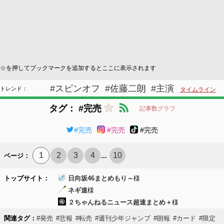
☆を押してブックマークを追加するとここに表示されます
#スピンオフ
#佐藤二朗
#主演
トレンド：
タイムライン
タグ： #完売
記事数グラフ
#完売
#完売
#完売
1
2
3
4
10
ページ：
...
トップサイト：
日向坂46まとめもり～
様
ネギ速
様
２ちゃんねるニュース超速まとめ＋
様
関連タグ：
#発売
#悲報
#転売
#週刊少年ジャンプ
#朗報
#カード
#限定