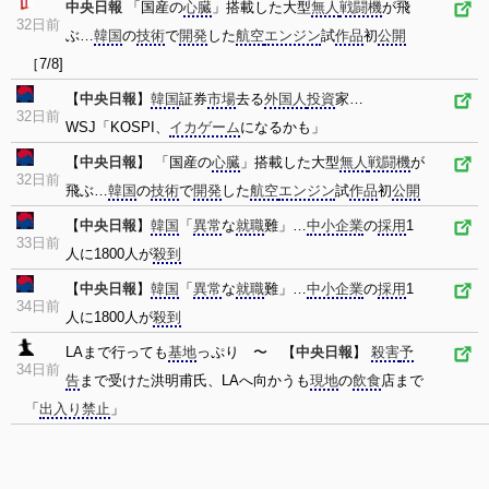
中央日報
「国産の
心臓
」搭載した大型
無人
戦闘機
が飛
32日前
ぶ…
韓国
の
技術
で
開発
した
航空
エンジン
試
作品
初
公開
［7/8]
【
中央日報
】
韓国
証券
市場
去る
外国人
投資
家…
32日前
WSJ「KOSPI、
イカゲーム
になるかも」
【
中央日報
】 「国産の
心臓
」搭載した大型
無人
戦闘機
が
32日前
飛ぶ…
韓国
の
技術
で
開発
した
航空
エンジン
試
作品
初
公開
【
中央日報
】
韓国
「
異常
な
就職
難」…
中小企業
の
採用
1
33日前
人に1800人が
殺到
【
中央日報
】
韓国
「
異常
な
就職
難」…
中小企業
の
採用
1
34日前
人に1800人が
殺到
LAまで行っても
基地
っぷり 〜 【
中央日報
】
殺害
予
34日前
告
まで受けた洪明甫氏、LAへ向かうも
現地
の
飲食
店まで
「
出入り禁止
」