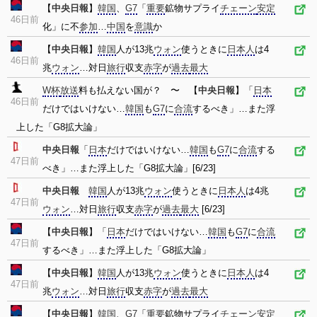
【
中央日報
】
韓国
、
G7
「
重要
鉱物サプライ
チェーン
安定
46日前
化」に不
参加
…
中国
を
意識
か
【
中央日報
】
韓国
人が13兆
ウォン
使うときに
日本人
は4
46日前
兆
ウォン
…対日
旅行
収支
赤字
が
過去
最大
W杯
放送
料も払えない国が？ 〜 【
中央日報
】「
日本
46日前
だけではいけない…
韓国
も
G7
に
合流
するべき」…また浮
上した「G8拡大論」
中央日報
「
日本
だけではいけない…
韓国
も
G7
に
合流
する
47日前
べき」…また浮上した「G8拡大論」[6/23]
中央日報
韓国
人が13兆
ウォン
使うときに
日本人
は4兆
47日前
ウォン
…対日
旅行
収支
赤字
が
過去
最大
[6/23]
【
中央日報
】「
日本
だけではいけない…
韓国
も
G7
に
合流
47日前
するべき」…また浮上した「G8拡大論」
【
中央日報
】
韓国
人が13兆
ウォン
使うときに
日本人
は4
47日前
兆
ウォン
…対日
旅行
収支
赤字
が
過去
最大
【
中央日報
】
韓国
、
G7
「
重要
鉱物サプライ
チェーン
安定