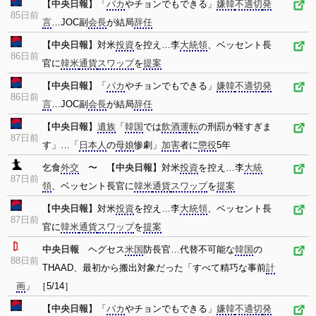
【
中央日報
】「
バカ
やチョンでもできる」
嫌韓
不適切
発
85日前
言
…JOC副
会長
が結局
辞任
【
中央日報
】対米
投資
を控え…李
大統領
、ベッセント長
86日前
官に
韓米
通貨
スワップ
を
提案
【
中央日報
】「
バカ
やチョンでもできる」
嫌韓
不適切
発
86日前
言
…JOC副
会長
が結局
辞任
【
中央日報
】
遺族
「
韓国
では
飲酒
運転
の刑罰が軽すぎま
87日前
す」…「
日本人
の
母娘
惨劇」
加害
者に
懲役
5年
乞食
外交
〜 【
中央日報
】対米
投資
を控え…李
大統
87日前
領
、ベッセント長官に
韓米
通貨
スワップ
を
提案
【
中央日報
】対米
投資
を控え…李
大統領
、ベッセント長
87日前
官に
韓米
通貨
スワップ
を
提案
中央日報
ヘグセス
米国
防長官…代替不可能な
韓国
の
88日前
THAAD、最初から搬出対象だった「すべて精巧な事前
計
画
」 ［5/14］
【
中央日報
】「
バカ
やチョンでもできる」
嫌韓
不適切
発