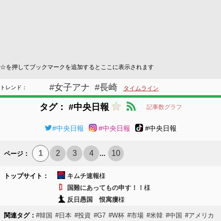
☆を押してブックマークを追加するとここに表示されます
#女子アナ
#長崎
トレンド：
タイムライン
タグ： #中央日報
記事数グラフ
#中央日報
#中央日報
#中央日報
1
2
3
4
10
ページ：
...
トップサイト：
キムチ速報
様
国難にあってもの申す！！
様
反日愚国 恨寓瘻
様
関連タグ：
#韓国
#日本
#投資
#G7
#W杯
#市場
#米韓
#中国
#アメリカ