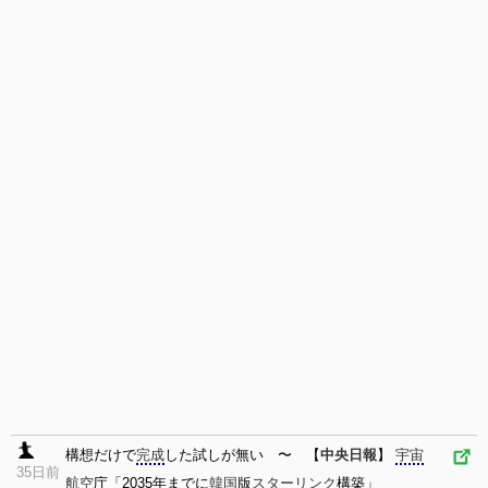
構想だけで
完成
した試しが無い 〜 【
中央日報
】
宇宙
35日前
航空
庁「2035年までに
韓国
版
スターリンク
構築」