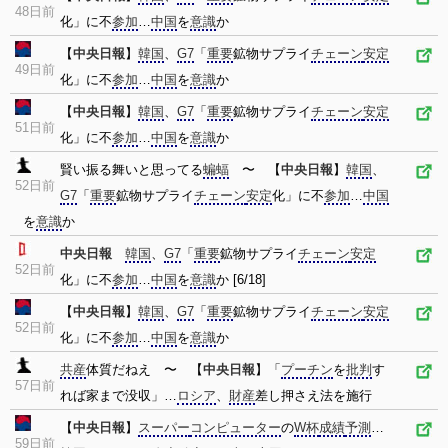
48日前
化」に不
参加
…
中国
を
意識
か
【
中央日報
】
韓国
、
G7
「
重要
鉱物サプライ
チェーン
安定
49日前
化」に不
参加
…
中国
を
意識
か
【
中央日報
】
韓国
、
G7
「
重要
鉱物サプライ
チェーン
安定
51日前
化」に不
参加
…
中国
を
意識
か
賢い振る舞いと思ってる
蝙蝠
〜 【
中央日報
】
韓国
、
52日前
G7
「
重要
鉱物サプライ
チェーン
安定
化」に不
参加
…
中国
を
意識
か
中央日報
韓国
、
G7
「
重要
鉱物サプライ
チェーン
安定
52日前
化」に不
参加
…
中国
を
意識
か [6/18]
【
中央日報
】
韓国
、
G7
「
重要
鉱物サプライ
チェーン
安定
52日前
化」に不
参加
…
中国
を
意識
か
共産
体質だねえ 〜 【
中央日報
】「
プーチン
を
批判
す
57日前
れば家まで没収」…
ロシア
、
財産
差し押さえ法を施行
【
中央日報
】
スーパー
コンピューター
の
W杯
成績
予測
…
59日前