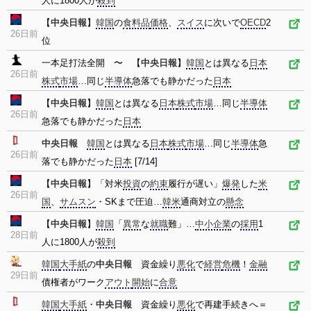
人に1800人が
殺到
【
中央日報
】
韓国
の
食料品
価格
、
スイス
に次いで
OECD
2
26日前
位
一本足打法全開 〜 【
中央日報
】
韓国
とは異なる
日本
26日前
株式
市場
…同じ
半導体
急落でも静かだった
日本
【
中央日報
】
韓国
とは異なる
日本
株式
市場
…同じ
半導体
26日前
急落でも静かだった
日本
中央日報
韓国
とは異なる
日本
株式
市場
…同じ
半導体
急
26日前
落でも静かだった
日本
[7/14]
【
中央日報
】「対米
投資
の
約束
履行が遅い」
爆発
した
米
26日前
国
、
サムスン
・SKまで圧迫…
韓米
通商対立の
懸念
【
中央日報
】
韓国
「
異常
な
就職
難」…
中小企業
の
採用
1
28日前
人に1800人が
殺到
韓国
大手紙
の
中央日報
資金繰り
悪化
で
経営
危機
！
金融
29日前
債権者がワーク
アウト
開始
に
合意
韓国
大手紙
・
中央日報
資金繰り
悪化
で再建手続きへ＝