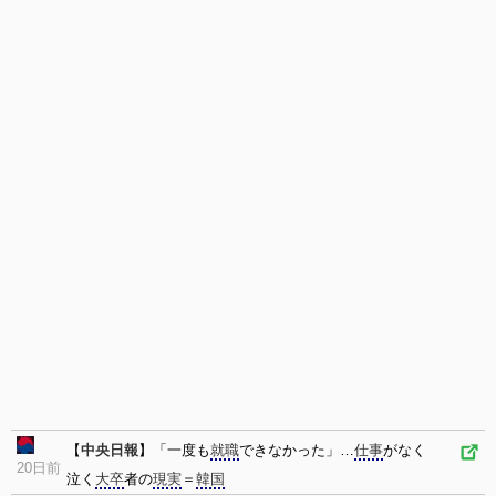
【
中央日報
】「一度も
就職
できなかった」…
仕事
がなく
20日前
泣く
大卒
者の
現実
＝
韓国