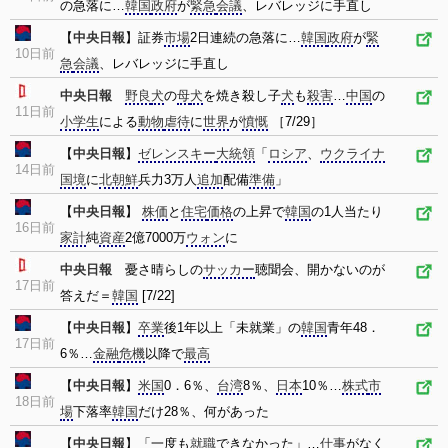
の急落に…
韓国
政府
が
緊急
会議
、レバレッジに手直し
【
中央日報
】証券
市場
2日連続の急落に…
韓国
政府
が
緊
10日前
急
会議
、レバレッジに手直し
中央日報
野良
犬
の
母
犬
を焼き殺し子
犬
も
殺害
…
中国
の
11日前
小学生
による
動物
虐待
に
世界
が
憤慨
［7/29］
【
中央日報
】
ゼレンスキー
大統領
「
ロシア
、
ウクライナ
14日前
国境
に
北朝鮮
兵力3万人
追加
配備
準備
」
【
中央日報
】
株価
と
住宅
価格
の上昇で
韓国
の1人当たり
16日前
家計
純
資産
2億7000万
ウォン
に
中央日報
憂さ晴らしの
サッカー
聴聞会、開かないのが
17日前
答えだ＝
韓国
[7/22]
【
中央日報
】
卒業
後1年以上「未就業」の
韓国
青年48．
17日前
6％…
金融
危機
以降で
最高
【
中央日報
】
米国
0．6％、
台湾
8％、
日本
10％…
株式
市
18日前
場
下落率
韓国
だけ28％、何があった
【
中央日報
】「一度も
就職
できなかった」…
仕事
がなく