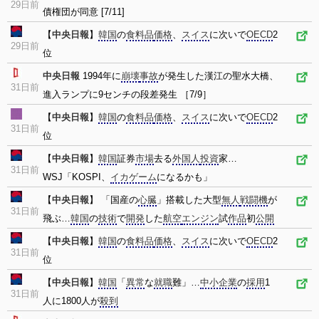
29日前
債権団が同意 [7/11]
【
中央日報
】
韓国
の
食料品
価格
、
スイス
に次いで
OECD
2
29日前
位
中央日報
1994年に
崩壊
事故
が発生した漢江の聖水大橋、
31日前
進入ランプに9センチの段差発生 ［7/9］
【
中央日報
】
韓国
の
食料品
価格
、
スイス
に次いで
OECD
2
31日前
位
【
中央日報
】
韓国
証券
市場
去る
外国人
投資
家…
31日前
WSJ「KOSPI、
イカゲーム
になるかも」
【
中央日報
】 「国産の
心臓
」搭載した大型
無人
戦闘機
が
31日前
飛ぶ…
韓国
の
技術
で
開発
した
航空
エンジン
試
作品
初
公開
【
中央日報
】
韓国
の
食料品
価格
、
スイス
に次いで
OECD
2
31日前
位
【
中央日報
】
韓国
「
異常
な
就職
難」…
中小企業
の
採用
1
31日前
人に1800人が
殺到