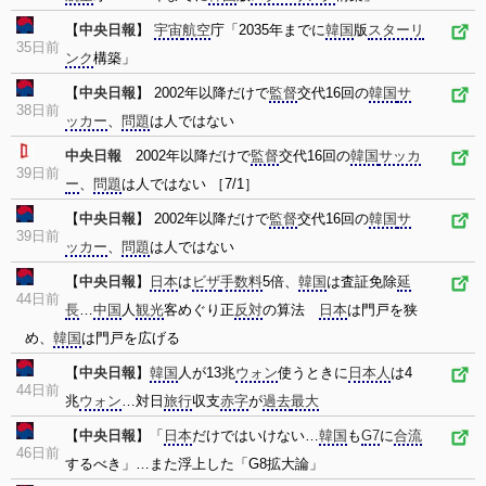
【
中央日報
】
宇宙
航空
庁「2035年までに
韓国
版
スターリ
35日前
ンク
構築」
【
中央日報
】 2002年以降だけで
監督
交代16回の
韓国
サ
38日前
ッカー
、
問題
は人ではない
中央日報
2002年以降だけで
監督
交代16回の
韓国
サッカ
39日前
ー
、
問題
は人ではない ［7/1］
【
中央日報
】 2002年以降だけで
監督
交代16回の
韓国
サ
39日前
ッカー
、
問題
は人ではない
【
中央日報
】
日本
は
ビザ
手数料
5倍、
韓国
は査証免除
延
44日前
長
…
中国
人
観光
客めぐり正
反対
の算法
日本
は門戸を狭
め、
韓国
は門戸を広げる
【
中央日報
】
韓国
人が13兆
ウォン
使うときに
日本人
は4
44日前
兆
ウォン
…対日
旅行
収支
赤字
が
過去
最大
【
中央日報
】「
日本
だけではいけない…
韓国
も
G7
に
合流
46日前
するべき」…また浮上した「G8拡大論」