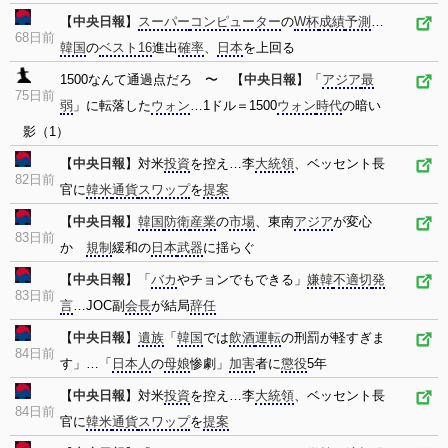
【
中央日報
】
スーパー
コンピューター
の
W杯
成績
予測
…
68日前
韓国
の
ベスト16
進出
確率
、
日本
を上回る
1500なんて通過点だろ 〜 【
中央日報
】「
アジア
最
75日前
弱
」に転落した
ウォン
…1ドル＝1500
ウォン
時代
の暗い
影（1）
【
中央日報
】対米
投資
を控え…李
大統領
、ベッセント長
82日前
官に
韓米
通貨
スワップ
を
提案
【
中央日報
】
韓国
防衛
産業
の
市場
、東南
アジア
が変心
83日前
か
規制
緩和の
日本
武器
に揺らぐ
【
中央日報
】「
バカ
やチョンでもできる」
嫌韓
不適切
発
83日前
言
…JOC副
会長
が結局
辞任
【
中央日報
】
遺族
「
韓国
では
飲酒
運転
の刑罰が軽すぎま
84日前
す」…「
日本人
の
母娘
惨劇」
加害
者に
懲役
5年
【
中央日報
】対米
投資
を控え…李
大統領
、ベッセント長
84日前
官に
韓米
通貨
スワップ
を
提案