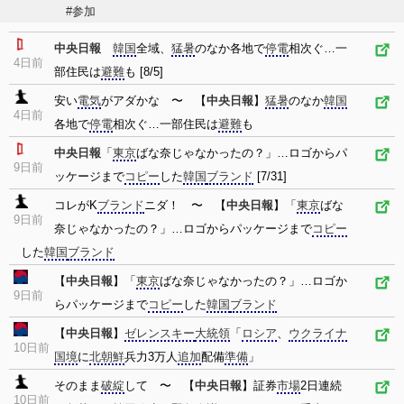
#参加
中央日報
韓国
全域、
猛暑
のなか各地で
停電
相次ぐ…一
4日前
部住民は
避難
も [8/5]
安い
電気
がアダかな 〜 【
中央日報
】
猛暑
のなか
韓国
4日前
各地で
停電
相次ぐ…一部住民は
避難
も
中央日報
「
東京
ばな奈じゃなかったの？」…ロゴからパ
9日前
ッケージまで
コピー
した
韓国
ブランド
[7/31]
コレがK
ブランド
ニダ！ 〜 【
中央日報
】「
東京
ばな
9日前
奈じゃなかったの？」…ロゴからパッケージまで
コピー
した
韓国
ブランド
【
中央日報
】「
東京
ばな奈じゃなかったの？」…ロゴか
9日前
らパッケージまで
コピー
した
韓国
ブランド
【
中央日報
】
ゼレンスキー
大統領
「
ロシア
、
ウクライナ
10日前
国境
に
北朝鮮
兵力3万人
追加
配備
準備
」
そのまま
破綻
して 〜 【
中央日報
】証券
市場
2日連続
10日前