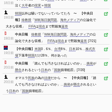
18日前
泣く
大卒
者の
現実
＝
韓国
韓国
以外は騒いでないってバレてたろ 〜 【
中央日
19日前
報
】
徐教授
「
W杯
旭日旗
問題
、
海外
メディア
の公論化で
大きな収穫」
FIFA
は
現在
まで黙殺無
返答
中央日報
徐教授
「
W杯
旭日旗
問題
、
海外
メディア
の公
19日前
論化で大きな収穫」
FIFA
は
現在
まで黙殺無
返答
[7/21]
【
中央日報
】
米国
0．6％、
台湾
8％、
日本
10％…
株式
市
19日前
場
下落率
韓国
だけ28％、何があった
中央日報
「踏んでも汚さなければよいのか」…
挑発
が
20日前
懸念
されるという
日本
の「
国旗
損壊処罰」[7/20]
オマエラ
民族
の為の
法律
だから 〜 【
中央日報
】「踏
20日前
んでも汚さなければよいのか」…
挑発
が
懸念
されるとい
う
日本
の「
国旗
損壊処罰」