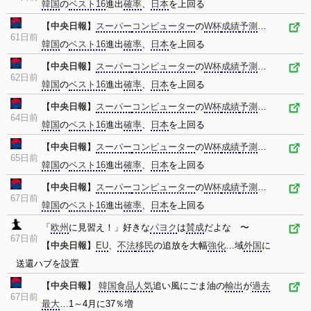
韓国
の
ベスト16
進出
確率
、
日本
を上回る
【
中央日報
】
スーパー
コンピューター
の
W杯
成績
予測
…
61日前
韓国
の
ベスト16
進出
確率
、
日本
を上回る
【
中央日報
】
スーパー
コンピューター
の
W杯
成績
予測
…
62日前
韓国
の
ベスト16
進出
確率
、
日本
を上回る
【
中央日報
】
スーパー
コンピューター
の
W杯
成績
予測
…
64日前
韓国
の
ベスト16
進出
確率
、
日本
を上回る
【
中央日報
】
スーパー
コンピューター
の
W杯
成績
予測
…
65日前
韓国
の
ベスト16
進出
確率
、
日本
を上回る
【
中央日報
】
スーパー
コンピューター
の
W杯
成績
予測
…
67日前
韓国
の
ベスト16
進出
確率
、
日本
を上回る
「
欧州
に見習え！」好きな
パヨク
は
賛成
だよな 〜
67日前
【
中央日報
】
EU
、
不法
移民
の追放を大幅
強化
…域
外国
に
送還ハブを設置
【
中央日報
】
韓国
食品
人気
追い風にごま油の
輸出
が
過去
67日前
最大
…1～4月に37％増