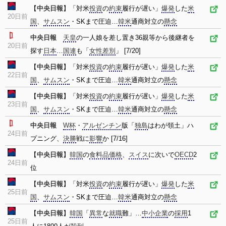
【
中央日報
】「対米
投資
の
約束
履行が遅い」
爆発
した
米
20日前
国
、
サムスン
・SKまで圧迫…
韓米
通商対立の
懸念
中央日報
天皇
の一人娘を差し置き36親等から後継者を
20日前
探す
日本
…
国連
も「
女性
差別
」 [7/20]
【
中央日報
】「対米
投資
の
約束
履行が遅い」
爆発
した
米
22日前
国
、
サムスン
・SKまで圧迫…
韓米
通商対立の
懸念
【
中央日報
】「対米
投資
の
約束
履行が遅い」
爆発
した
米
23日前
国
、
サムスン
・SKまで圧迫…
韓米
通商対立の
懸念
中央日報
W杯
・
アルゼンチン
版「
独島
はわが領土」ハ
24日前
プニング、
決勝
戦に
影響
か [7/16]
【
中央日報
】
韓国
の
食料品
価格
、
スイス
に次いで
OECD
2
24日前
位
【
中央日報
】「対米
投資
の
約束
履行が遅い」
爆発
した
米
25日前
国
、
サムスン
・SKまで圧迫…
韓米
通商対立の
懸念
【
中央日報
】
韓国
「
異常
な
就職
難」…
中小企業
の
採用
1
25日前