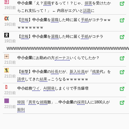
中小企業
「え？
退職
するって！？じゃ、
損害
を受けたか
19日前
らこれ支払って！」 ← 内容がエグいと
話題
に
【
悲報
】
中小企業
を
退職
した時に届く
手紙
がコチラｗｗ
19日前
ｗｗｗｗｗｗｗ
【
悲報
】
中小企業
を
退職
した時に届く
手紙
がコチラ
19日前
WWWWWWWWWWWWWWWWWWWWWWWWWWWWWWWWWWW
中小企業
にお勤めの方
ボーナス
いくらでしたか？
21日前
【
衝撃
】
中小企業
の
社長
だが、
新入社員
が『
残業
代』を
21日前
請求
してきた
結果
→こうなるｗｗｗｗｗｗ
中小
総務
ワイ
、
AI
開発
しまくりで手当爆増
22日前
韓国
「
異常
な
就職
難」…
中小企業
の
採用
1人に1800人が
22日前
殺到