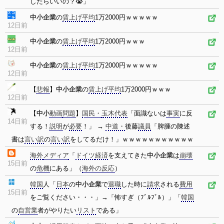
したらいいの？😭」
中小企業
の
賃上げ
平均
1万2000円ｗｗｗｗｗ
12日前
中小企業
の
賃上げ
平均
1万2000円ｗｗｗ
12日前
中小企業
の
賃上げ
平均
1万2000円ｗｗｗｗｗ
12日前
【
悲報
】
中小企業
の
賃上げ
平均
1万2000円ｗｗｗ
12日前
【
中小
動画
問題
】
国民・
玉木代表
「面識ないは
事実
に反
14日前
する！
説明
が
必要
！」 →
中道・
後藤
議員
「脾腫の陳述
書は
言い訳
の
言い訳
をしてるだけ！」ｗｗｗｗｗｗｗｗｗｗｗ
海外
メディア
「
ドイツ
経済
を支えてきた
中小企業
は
崩壊
15日前
の
危機
にある」（
海外の反応
）
韓国
人「
日本
の
中小企業
で
退職
した時に
請求
される
費用
15日前
をご覧ください・・・」→「怖すぎ（ﾌﾞﾙﾌﾞﾙ）」「
韓国
の
自営業
者がやりたい
リスト
である」