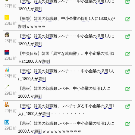
【
悲報
】
韓国
の
就職
難レベチ‥‥
中小企業
の
採用
1人に
27日前
1800人が
殺到
【
衝撃
】
韓国
の
就職
難、
中小企業
の
採用
1人に1800人が
28日前
殺到
ｗｗｗｗｗ
【
悲報
】
韓国
の
就職
難レベチ‥‥
中小企業
の
採用
1人に
28日前
1800人が
殺到
【
中央日報
】
韓国
「
異常
な
就職
難」…
中小企業
の
採用
1
28日前
人に1800人が
殺到
【
悲報
】
韓国
の
就職
難レベチ・・・
中小企業
の
採用
1人
28日前
に1800人が
殺到
【
悲報
】
韓国
の
就職
難レベチ、
中小企業
の
採用
1人に
29日前
1800人が
殺到
【
悲報
】
韓国
の
就職
難、レベチすぎる
中小企業
の
採用
1
29日前
人に1800人が
殺到
・・・・・・・・・
【
悲報
】
韓国
の
就職
難レベチ‥‥
中小企業
の
採用
1人に
29日前
1800人が
殺到
ｗｗｗｗｗｗｗｗｗｗ