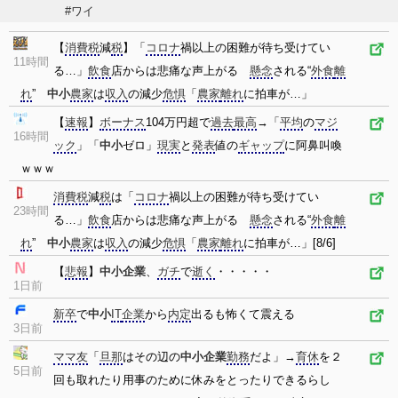
#ワイ
【
消費税
減
税
】「
コロナ
禍以上の困難が待ち受けてい
11時間
る…」
飲食
店からは悲痛な声上がる
懸念
される“
外食
離
れ
”
中小
農家
は
収入
の減少
危惧
「
農家
離れ
に拍車が…」
【
速報
】
ボーナス
104万円超で
過去
最高
→「
平均
の
マジ
16時間
ック
」「
中小
ゼロ」
現実
と
発表
値の
ギャップ
に阿鼻叫喚
ｗｗｗ
消費税
減
税
は「
コロナ
禍以上の困難が待ち受けてい
23時間
る…」
飲食
店からは悲痛な声上がる
懸念
される“
外食
離
れ
”
中小
農家
は
収入
の減少
危惧
「
農家
離れ
に拍車が…」[8/6]
【
悲報
】
中小企業
、
ガチ
で
逝く
・・・・・
1日前
新卒
で
中小
IT
企業
から
内定
出るも怖くて震える
3日前
ママ友
「
旦那
はその辺の
中小企業
勤務
だよ」→
育休
を２
5日前
回も取れたり用事のために休みをとったりできるらし