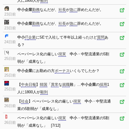
人に1800人が
殺到
中小企業
勤務
なんだが、
社長
が
急に
辞めたんだが。
23日前
中小企業
勤務
なんだが、
社長
が
急に
辞めたんだが。
23日前
中小
IT
企業
にSEで入社して半年以上経ったけど
質問
あ
24日前
る？
ペーパーレス化の厳しい
現実
中小
・中堅流通業の5割
25日前
弱が「成果なし」
中小企業
にお勤めの方
ボーナス
いくらでしたか？
25日前
【
中央日報
】
韓国
「
異常
な
就職
難」…
中小企業
の
採用
1
25日前
人に1800人が
殺到
【
社会
】ペーパーレス化の厳しい
現実
中小
・中堅流通
26日前
業の5割弱が「成果なし」
ペーパーレス化の厳しい
現実
中小
・中堅流通業の5割
26日前
弱が「成果なし」 [7/12]