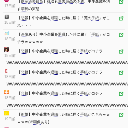
【
倒産
過去
最高
】
税
収も
過去
最高
の
矛盾
、
中小企業
を潰
17日前
す
増税
の実態
【
悲報
】
中小企業
を
退職
した時に届く「死の
手紙
」がこ
18日前
れ・・・
【
画像
あり】
中小企業
を
退職
した時に届く「
手紙
」がコ
18日前
チラｗｗｗｗｗ
【
悲報
】
中小企業
を
退職
した時に届く
手紙
がコチラ
18日前
WWWWWWWWWWWWWWWWWWWWWWWWWWWWWWWWWWW
【
悲報
】
中小企業
を
退職
した時に届く
手紙
がコチラ
18日前
WWWWWWWWWWWWWWWWWWWWWWWWWWWWWWWWWWW
【
悲報
】
中小企業
を
退職
した時に届く
手紙
がコチラ
18日前
WWWWWWWWWWWWWWWWWWWWWWWWWWWWWWWWWWW
【
衝撃
】
中小企業
を
退職
した時に届く
手紙
がこちらｗｗ
19日前
ｗｗｗ(※
画像
あり)