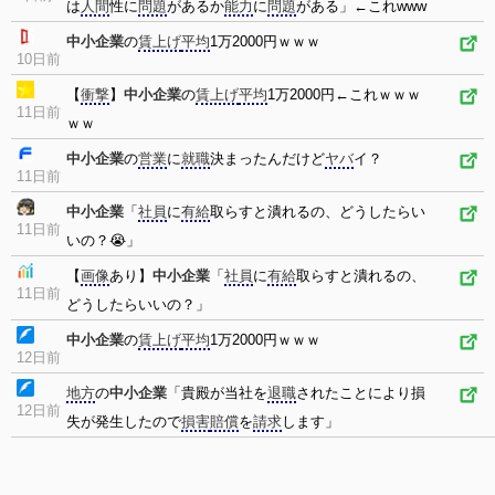
は
人間
性に
問題
があるか
能力
に
問題
がある」←これwww
中小企業
の
賃上げ
平均
1万2000円ｗｗｗ
10日前
【
衝撃
】
中小企業
の
賃上げ
平均
1万2000円←これｗｗｗ
11日前
ｗｗ
中小企業
の
営業
に
就職
決まったんだけど
ヤバ
イ？
11日前
中小企業
「
社員
に
有給
取らすと潰れるの、どうしたらい
11日前
いの？😭」
【
画像
あり】
中小企業
「
社員
に
有給
取らすと潰れるの、
11日前
どうしたらいいの？」
中小企業
の
賃上げ
平均
1万2000円ｗｗｗ
12日前
地方
の
中小企業
「貴殿が当社を
退職
されたことにより損
12日前
失が発生したので
損害
賠償
を
請求
します」