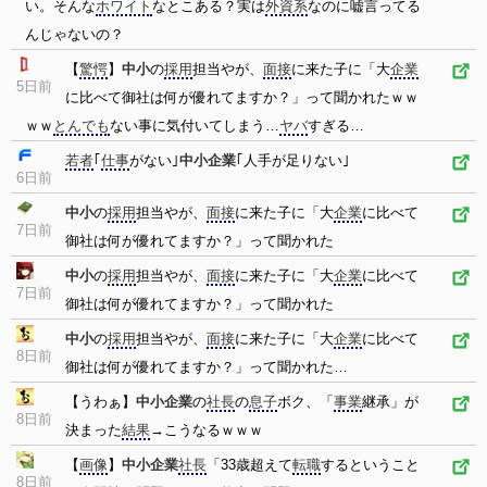
い。そんな
ホワイト
なとこある？実は
外資系
なのに嘘言ってる
んじゃないの？
【
驚愕
】
中小
の
採用
担当やが、
面接
に来た子に「大
企業
5日前
に比べて御社は何が優れてますか？」って聞かれたｗｗ
ｗｗ
とんでも
ない事に気付いてしまう…
ヤバ
すぎる…
若者
｢
仕事
がない｣
中小企業
｢人手が足りない｣
6日前
中小
の
採用
担当やが、
面接
に来た子に「大
企業
に比べて
7日前
御社は何が優れてますか？」って聞かれた
中小
の
採用
担当やが、
面接
に来た子に「大
企業
に比べて
7日前
御社は何が優れてますか？」って聞かれた
中小
の
採用
担当やが、
面接
に来た子に「大
企業
に比べて
8日前
御社は何が優れてますか？」って聞かれた…
【うわぁ】
中小企業
の
社長
の
息子
ボク、「
事業
継承」が
8日前
決まった
結果
→こうなるｗｗｗ
【
画像
】
中小企業
社長
「33歳超えて
転職
するということ
8日前