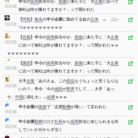
中小
の
採用
担当やが、
面接
に来た子に「大
企業
に比べて
15日前
御社は何が優れてますか？」って聞かれた
【
愕然
】
無名
の
中小企業
に勤めてる奴の
正体
← こい
15日前
つｗｗｗｗｗｗｗｗｗｗ
【
悲報
】
中小
の
採用
担当やが、
面接
に来た子に「大
企業
16日前
に比べて御社は何が優れてますか？」って聞かれたｗｗ
ｗｗｗｗｗｗｗｗ
【
困惑
】
中小
の
採用
担当やが、
面接
に来た子に「大
企業
16日前
に比べて御社は何が優れてますか？」って聞かれた
大手
企業
「あのさぁ、この
部品
もうちょっと安くならな
16日前
いの？」
中小
「今の
値段
が
限界
でして…」大手「あっ
そ。
中国
に頼むわ」→
結果
ｗｗｗ
中小企業
の
面接
で「志望
動機
が薄い」て言われた
16日前
中小企業
勤務
だけど
社長
から
採用
担当に命じられるも何
16日前
していいか分からず泣く