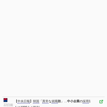
【
中央日報
】
韓国
「
異常
な
就職
難」…
中小企業
の
採用
1
22日前