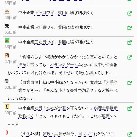
35日前
中小企業
正社員
ワイ
、
貧困
に喘ぎ咽び泣く
36日前
中小企業
正社員
ワイ
、
貧困
に喘ぎ咽び泣く
36日前
中小企業
正社員
ワイ
、
貧困
に喘ぎ咽び泣く
36日前
「食器のしまい場所がわからなかったら置いといて」と
37日前
彼氏
に言っても、
バランス
ゲーム
みたいに大
中小
の食器
をバラバラに片付けられる。そのせいで6枚も割れてしまい…
【
自業自得
】私は
中小
勤めとなったが、
友達
は「大手
企
38日前
業
でなきゃ」「そんな小さな
会社
で満足？」など
煽ら
れ
るようになった
中小企業
社員
「
会社
が
労基
を守らない！」
税理士
事務所
38日前
勤務
ぼく
「はぁ…そもそもこうだぞ」→これが
現実
ｗｗ
ｗｗｗ
【
比例
45減】
参政・
共産
が半分、
国民民主
は3分の2に