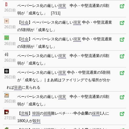
ペーパーレス化の厳しい
現実
中小
・中堅流通業の5割
26日前
弱が「成果なし」 [7/11]
【
社会
】ペーパーレス化の厳しい
現実
中小
・中堅流通業
26日前
の5割弱が「成果なし」
【
社会
】ペーパーレス化の厳しい
現実
中小
・中堅流通業
26日前
の5割弱が「成果なし」
ペーパーレス化の厳しい
現実
中小
・中堅流通業の5割
26日前
弱が「成果なし」
ペーパーレス化の厳しい
現実
中小
・中堅流通業の5割弱
26日前
が「成果なし」 | まあ紙はファイリングでも場所が分か
れば
容易
に見られる
ペーパーレス化の厳しい
現実
中小
・中堅流通業の5割
26日前
弱が「成果なし」
【
悲報
】
韓国
の
就職
難レベチ‥‥
中小企業
の
採用
1人に
27日前
1800人が
殺到