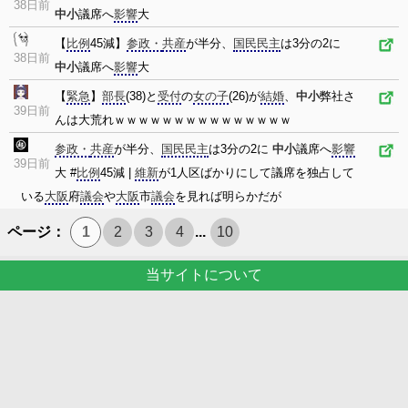
38日前
中小
議席へ
影響
大
【
比例
45減】
参政・
共産
が半分、
国民民主
は3分の2に
38日前
中小
議席へ
影響
大
【
緊急
】
部長
(38)と
受付
の
女の子
(26)が
結婚
、
中小
弊社さ
39日前
んは大荒れｗｗｗｗｗｗｗｗｗｗｗｗｗｗｗ
参政・
共産
が半分、
国民民主
は3分の2に
中小
議席へ
影響
39日前
大 #
比例
45減 |
維新
が1人区ばかりにして議席を独占して
いる
大阪
府
議会
や
大阪
市
議会
を見れば明らかだが
ページ：
1
2
3
4
...
10
当サイトについて