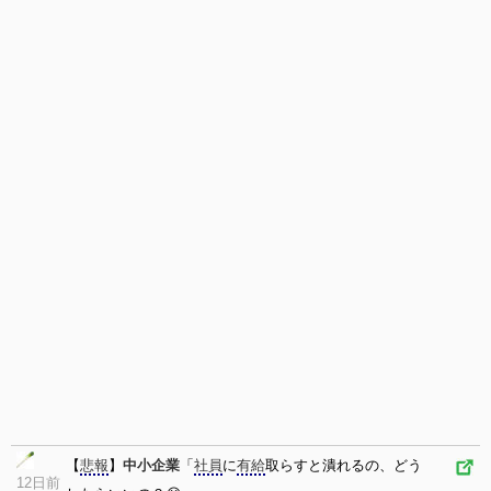
【
悲報
】
中小企業
「
社員
に
有給
取らすと潰れるの、どう
12日前