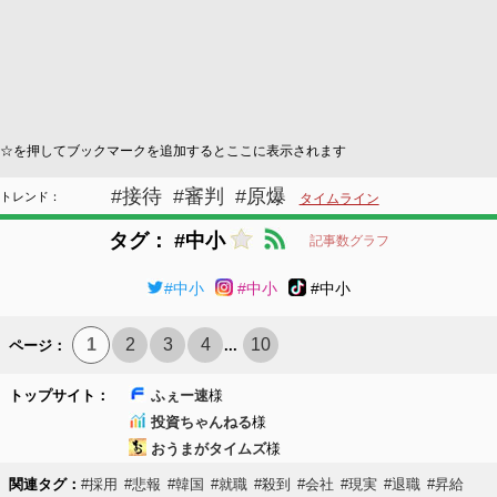
☆を押してブックマークを追加するとここに表示されます
#接待
#審判
#原爆
トレンド：
タイムライン
タグ： #中小
記事数グラフ
#中小
#中小
#中小
1
2
3
4
10
ページ：
...
トップサイト：
ふぇー速
様
投資ちゃんねる
様
おうまがタイムズ
様
関連タグ：
#採用
#悲報
#韓国
#就職
#殺到
#会社
#現実
#退職
#昇給