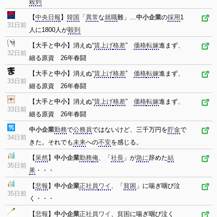
殺到
【
中央日報
】
韓国
「
異常
な
就職
難」…
中小企業
の
採用
1
31日前
人に1800人が
殺到
【大手と
中小
】消えぬ“
賃上げ
格差
”
価格
転嫁
進まず、
32日前
細る原資 26年春闘
【大手と
中小
】消えぬ“
賃上げ
格差
”
価格
転嫁
進まず、
33日前
細る原資 26年春闘
【大手と
中小
】消えぬ“
賃上げ
格差
”
価格
転嫁
進まず、
33日前
細る原資 26年春闘
中小企業
勤務
で
公務員
ではないけど、三千万円を
貯金
で
34日前
きた。それでも
未来
への
不安
を感じる。
【
呆然
】
中小企業
勤務
俺
、「
社長
」が
急に
辞めた
結
35日前
果
・・・
【
悲報
】
中小企業
正社員
ワイ
、「
貧困
」に喘ぎ咽び泣
35日前
く・・・
【
悲報
】
中小企業
正社員
ワイ
、
貧困
に喘ぎ咽び泣く