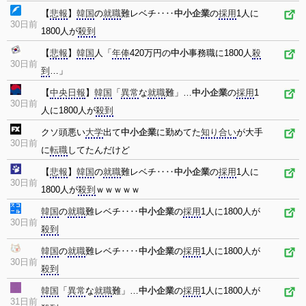
【
悲報
】
韓国
の
就職
難レベチ‥‥
中小企業
の
採用
1人に
30日前
1800人が
殺到
【
悲報
】
韓国
人「
年俸
420万円の
中小
事務職に1800人
殺
30日前
到
…」
【
中央日報
】
韓国
「
異常
な
就職
難」…
中小企業
の
採用
1
30日前
人に1800人が
殺到
クソ頭悪い
大学
出て
中小企業
に勤めてた
知り合い
が大手
30日前
に
転職
してたんだけど
【
悲報
】
韓国
の
就職
難レベチ‥‥
中小企業
の
採用
1人に
30日前
1800人が
殺到
ｗｗｗｗｗ
韓国
の
就職
難レベチ‥‥
中小企業
の
採用
1人に1800人が
30日前
殺到
韓国
の
就職
難レベチ‥‥
中小企業
の
採用
1人に1800人が
30日前
殺到
韓国
「
異常
な
就職
難」…
中小企業
の
採用
1人に1800人が
31日前