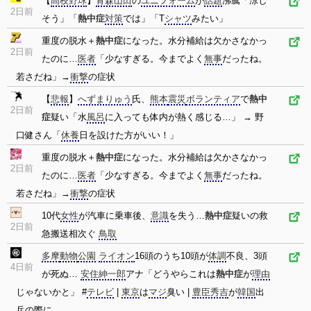
【
高校野球
】
青森山田
の
ユニフォーム
が
話題
沸騰「涼し
2日前
そう」「
熱中症
対策
では」「T
シャツ
みたい」
重度の脱水＋
熱中症
になった。水分補給は欠かさなかっ
2日前
たのに…
医者
「少なすぎる。今までよく
無事
だったね。
若さだね」→
衝撃
の症状
【
悲報
】
へずまりゅう
氏、
熊本
震災
ボランティア
で
熱中
2日前
症
疑い「水
風呂
に入っても体内が熱く感じる…」 → 野
口健さん「
休養
日を設けた方がいい！」
重度の脱水＋
熱中症
になった。水分補給は欠かさなかっ
2日前
たのに…
医者
「少なすぎる。今までよく
無事
だったね。
若さだね」→
衝撃
の症状
10代
女性
が汽車に乗車後、
意識
を失う…
熱中症
疑いの救
2日前
急搬送相次ぐ
鳥取
多摩
動物
公園
ライオン
16頭のうち10頭が
体調
不良、3頭
4日前
が死ぬ…
安住紳一郎
アナ「どうやらこれは
熱中症
が
理由
じゃないかと」 #
テレビ
|
東京
は
マジ
臭い |
豊臣秀吉
が
韓国
出
兵の際に