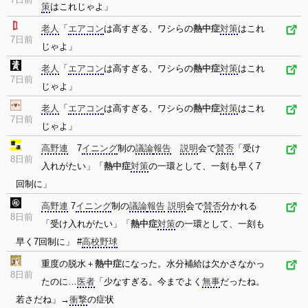
策
はこれじゃよ」
老人
「
エアコン
は高すぎる、ワシらの
熱中症
対策
はこれ
7日前
じゃよ」
老人
「
エアコン
は高すぎる、ワシらの
熱中症
対策
はこれ
7日前
じゃよ」
老人
「
エアコン
は高すぎる、ワシらの
熱中症
対策
はこれ
7日前
じゃよ」
高野連
7
イニング
制の
議論
報告
説明
会で
賛否
「受け
8日前
入れがたい」「
熱中症
対策
の一環として、一刻も早く7
回制に」
高野連
7
イニング
制の
議論
報告
説明
会で
賛否
分かれる
8日前
「受け入れがたい」「
熱中症
対策
の一環として、一刻も
早く7回制に」 #
高校野球
重度の脱水＋
熱中症
になった。水分補給は欠かさなかっ
8日前
たのに…
医者
「少なすぎる。今までよく
無事
だったね。
若さだね」→
衝撃
の症状