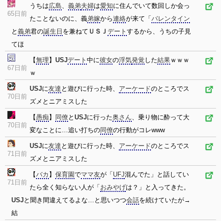
うちは
広島
、
義弟
夫婦
は
愛知
に住んでいて数回しか会っ
65日前
たことないのに、義
弟嫁
から
連絡
が来て「
バレンタイン
と
義弟
君の
誕生日
を兼ねて
ＵＳＪ
デート
するから、うちの子見
てほ
【
無理
】
USJ
デート
中に
彼女
の
浮気
発覚
した
結果
ｗｗｗ
67日前
ｗ
USJ
に
友達
と遊びに行った時、
アーケード
のところでス
70日前
ズメとニアミスした
【
愚痴
】
同僚
と
USJ
に行った
奥さん
、乗り物に酔って大
70日前
変なことに…追い打ちの
同僚
の行動がコレwww
USJ
に
友達
と遊びに行った時、
アーケード
のところでス
71日前
ズメとニアミスした
【
バカ
】
保育園
で
ママ友
が「
UFJ
混んでた」と話してい
71日前
たら全く知らない人が「
おみやげ
は？」と入ってきた。
USJ
と聞き間違えてるよな…と思いつつ
会話
を続けていたが→
結