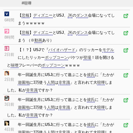
#喧嘩
【
悲報
】
ディズニー
と
USJ
、
JK
の
ダンス
会場になってし
6時間
まうｗｗｗｗｗ
【
悲報
】
ディズニー
と
USJ
、
JK
の
ダンス
会場になってし
8時間
まう （※
動画
あり）
【！？】
USJ
で『
バイオハザード
』のリッカーを
モデル
2日前
にしたリッカー
ポップコーン
バケツが
登場
！頭を開ける
と
味噌
フレーバーの
ポップコーン
ｗｗｗｗ
年一回誕生月に
USJ
に行って遊ぶことを
彼氏
に「たかが
2日前
遊園地
に3万使う
人間
は
非常識
」と言われて大
喧嘩
しま
した。私が
非常識
ですか？
年一回誕生月に
USJ
に行って遊ぶことを
彼氏
に「たかが
3日前
遊園地
に3万使う
人間
は
非常識
」と言われて大
喧嘩
しま
した。私が
非常識
ですか？
年一回誕生月に
USJ
に行って遊ぶことを
彼氏
に「たかが
4日前
遊園地
に3万使う
人間
は
非常識
」と言われて大
喧嘩
しま