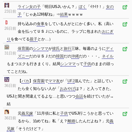
ライン
女の子
「明日
USJ
いかん？」
ぼく
「ｲｸｲｸ！」
女の
23日前
子
「じゃあ12時駅ね」⇒
結果
ｗｗｗｗ
持ち込みの
食事
をしている人がとにかく多い。私（高い
26日前
金を払って
ＵＳＪ
にいるのに、ラップに包まれた
おにぎ
り
を食べてる
親子
とか…）
保育園
の
シンママ
が
彼氏
と
旅行
三昧。毎週のように
ディ
31日前
ズニー
だの
ＵＳＪ
だの
韓国
だの
沖縄
だの・・・。
ネイル
もまつエクも行きまくり。結局
シンママ
って
子供
のままの頭っ
てことだね。
【
バカ
】
保育園
で
ママ友
が「
UFJ
混んでた」と話してい
36日前
たら全く知らない人が「
おみやげ
は？」と入ってきた。
USJ
と聞き間違えてるよな…と思いつつ
会話
を続けていたが→
結
元
義兄
嫁
「11月頃に私と
子供
で
USJ
行こうかと思ってい
36日前
るから、泊めてね」私「え？
離婚
したんだよね？」元
義
兄
嫁
「そうだけど？」