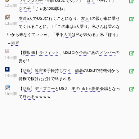
ライン
女の子
「明日
USJ
いかん？」
ぼく
「ｲｸｲｸ！」
12日前
女の子
「じゃあ12時駅ね」
友達
5人で
USJ
に行くことになり、
友人
Tの親が車に乗せ
13日前
てくれることに。T「この車は5人乗り。私さんは乗れな
いから来なくていいｗ」「乗る
人間
は私が決める」私「ほう」
→
結果
【
櫻坂46
】
ラヴィット
、
USJ
ロケ
企画
にあの
メンバー
の
14日前
姿が！
【
悲報
】
障害
者手帳持ち
ワイ
、
酷暑
の
USJ
で待機列から
14日前
特権で抜けただけで絡まれる
【
悲報
】
ディズニー
と
USJ
、
JK
の
TikTok
撮影
会場となっ
15日前
て
終わる
ｗｗｗｗ