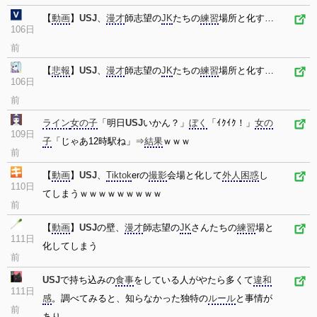
【
動画
】
USJ
、
漫才
師志望の
JK
たちの
練習
場所と化す…
106日
前
【
悲報
】
USJ
、
漫才
師志望の
JK
たちの
練習
場所と化す…
106日
前
ライン
女の子
「明日
USJ
いかん？」
ぼく
「ｲｸｲｸ！」
女の
109日
子
「じゃあ12時駅ね」⇒
結果
ｗｗｗ
前
【
動画
】
USJ
、
Tiktok
erの
撮影
会場と化して
外人
困惑
し
110日
てしまうｗｗｗｗｗｗｗｗｗ
前
【
動画
】
USJ
の壁、
漫才
師志望の
JK
さんたちの
練習
場と
111日
化してしまう
前
USJ
で持ち込みの
食事
をしている人がやたら多くて
違和
111日
感
。調べてみると、知らなかった独特の
ルール
と事情が
前
あり…