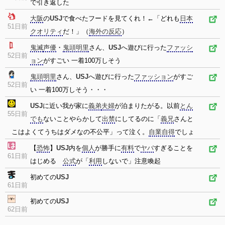
で引き返した
大阪
の
USJ
で食べたフードを見てくれ！←「どれも
日本
51日前
クオリティ
だ！」（
海外の反応
）
鬼滅
声優
・
鬼頭明里
さん、
USJ
へ遊びに行った
ファッシ
52日前
ョン
がすごい 一着100万しそう
鬼頭明里
さん、
USJ
へ遊びに行った
ファッション
がすご
52日前
い 一着100万しそう・・・
USJ
に近い我が家に
義弟
夫婦
が泊まりたがる。以前
とん
55日前
でも
ないことやらかして
出禁
にしてるのに「
義兄
さんと
こはよくてうちはダメなの不公平」って泣く。
自業自得
でしょ
【
恐怖
】
USJ
内を
個人
が勝手に
有料
で
ヤバ
すぎることを
61日前
はじめる
公式
が「
利用
しないで」注意喚起
初めての
USJ
61日前
初めての
USJ
62日前