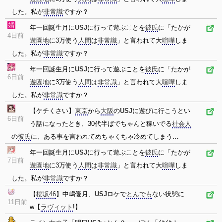
した。私が
非常識
ですか？
年一回誕生月に
USJ
に行って遊ぶことを
彼氏
に「たかが
4日前
遊園地
に3万使う
人間
は
非常識
」と言われて大
喧嘩
しま
した。私が
非常識
ですか？
年一回誕生月に
USJ
に行って遊ぶことを
彼氏
に「たかが
6日前
遊園地
に3万使う
人間
は
非常識
」と言われて大
喧嘩
しま
した。私が
非常識
ですか？
【ケチくさい】
東京
から
大阪
の
USJ
に遊びに行こうとい
6日前
う話になったとき、30代半ばでちゃんと稼いでる
社会人
の
彼氏
に、ある事を言われてめちゃくちゃ冷めてしまう…
年一回誕生月に
USJ
に行って遊ぶことを
彼氏
に「たかが
7日前
遊園地
に3万使う
人間
は
非常識
」と言われて大
喧嘩
しま
した。私が
非常識
ですか？
【
櫻坂46
】中嶋優月、
USJ
ロケで
とんでも
ない状態に
11日前
w【
ラヴィット
!】