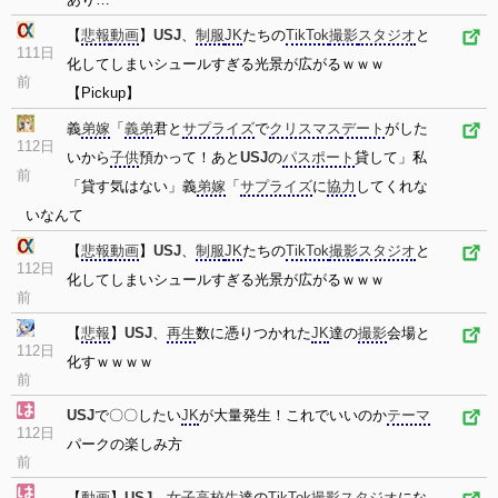
【
悲報
動画
】
USJ
、
制服
JK
たちの
TikTok
撮影
スタジオ
と
111日
化してしまいシュールすぎる光景が広がるｗｗｗ
前
【Pickup】
義
弟嫁
「
義弟
君と
サプライズ
で
クリスマス
デート
がした
112日
いから
子供
預かって！あと
USJ
の
パスポート
貸して」私
前
「貸す気はない」義
弟嫁
「
サプライズ
に
協力
してくれな
いなんて
【
悲報
動画
】
USJ
、
制服
JK
たちの
TikTok
撮影
スタジオ
と
112日
化してしまいシュールすぎる光景が広がるｗｗｗ
前
【
悲報
】
USJ
、
再生
数に憑りつかれた
JK
達の
撮影
会場と
112日
化すｗｗｗｗ
前
USJ
で〇〇したい
JK
が大量発生！これでいいのか
テーマ
112日
パークの楽しみ方
前
【
動画
】
USJ
、
女子高校生
達の
TikTok
撮影
スタジオ
にな