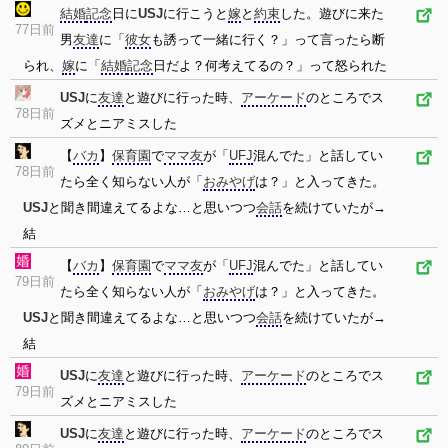
結婚
記念
日に
USJ
に行こうと
嫁
と
約束
した。遊びに来た
77日前
男
友達
に「
彼女
も誘って一緒に行く？」って言ったら断
られ、
嫁
に「
結婚
記念
日だよ？何考えてるの？」って怒られた
USJ
に
友達
と遊びに行った時、
アーケード
のところでス
78日前
ズメとニアミスした
【
バカ
】
保育園
で
ママ友
が「
UFJ
混んでた」と話してい
78日前
たら全く知らない人が「
おみやげ
は？」と入ってきた。
USJ
と聞き間違えてるよな…と思いつつ
会話
を続けていたが→
結
【
バカ
】
保育園
で
ママ友
が「
UFJ
混んでた」と話してい
79日前
たら全く知らない人が「
おみやげ
は？」と入ってきた。
USJ
と聞き間違えてるよな…と思いつつ
会話
を続けていたが→
結
USJ
に
友達
と遊びに行った時、
アーケード
のところでス
79日前
ズメとニアミスした
USJ
に
友達
と遊びに行った時、
アーケード
のところでス