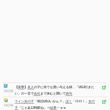
【
衝撃
】
友人
の子に何でも買い与える姉…「
USJ
行きた
16日前
い」の一言で
会社
まで休むと聞いて
絶句
ライン
女の子
「明日
USJ
いかん？」
ぼく
「ｲｸｲｸ！」
女の
19日前
子
「じゃあ12時駅ね」⇒
結果
･･ｗｗ