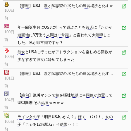
【
悲報
】
USJ
、
漫才
師志望の
JK
たちの
練習
場所と化すｗ
100日
前
年一回誕生月に
USJ
に行って遊ぶことを
彼氏
に「たかが
100日
遊園地
に3万使う
人間
は
非常識
」と言われて大
喧嘩
しま
前
した。私が
非常識
ですか？
彼女
と
USJ
に行ったがアトラクションを楽しめる回数が
100日
少なすぎて
彼女
に冷めてしまった
前
【
悲報
】
USJ
、
漫才
師志望の
JK
たちの
練習
場所と化す…
101日
前
【
絶句
】絶叫マシンで
嫁
を嘔吐
地獄
に⇒
同僚
が
放置
して
104日
USJ
満喫 その
結果
ｗｗｗｗ
前
ライン
女の子
「明日
USJ
いかん？」
ぼく
「ｲｸｲｸ！」
女の
105日
子
「じゃあ12時駅ね」⇒
結果
･･！！
前