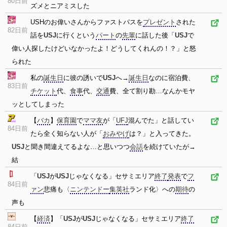
80日前
ズメとニアミスした
USHのお偉いさんからファストパスを
プレゼント
された
82日前
話を
USJ
に行くという
パート
の
先輩
に話した後「
USJ
で
偉い人探したけどいなかったよ！どうしてくれんの！？」と怒
られた
私の
誕生日
に彼の誘いで
USJ
へ→
誕生日
なのに宿泊費、
83日前
チケット
代、
食事
代、
交通
費、全て割り勘…なんかモヤ
ッとしてしまった
【
バカ
】
保育園
で
ママ友
が「
UFJ
混んでた」と話してい
84日前
たら全く知らない人が「
おみやげ
は？」と入ってきた。
USJ
と聞き間違えてるよな…と思いつつ
会話
を続けていたが→
結
「
USJ
が
USJ
じゃなくなる」セサミエリア
終了
発表
で
フ
84日前
ァン
悲痛も〈
ニンテンドー
集英社
ランド化〉への
期待
の
声も
【
経済
】「
USJ
が
USJ
じゃなくなる」セサミエリア
終了
84日前