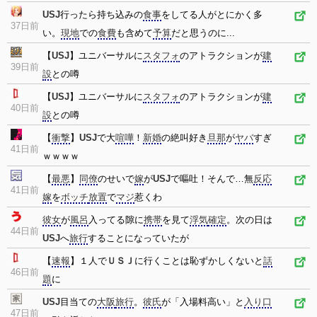
USJ
行ったら持ち込みの
食事
をしてる人がとにかく多
37日前
い。
現地
での
食費
も含めて
予算
だと思うのに...
【
USJ
】ユニバーサルに
スタフォ
のアトラクションが
建
39日前
設
との噂
【
USJ
】ユニバーサルに
スタフォ
のアトラクションが
建
40日前
設
との噂
【
衝撃
】
USJ
で大
喧嘩
！
新婚
の絶叫好き
旦那
が
ヤバ
すぎ
41日前
ｗｗｗｗ
【
最悪
】
同僚
のせいで
嫁
が
USJ
で嘔吐！そんで…無
反応
41日前
嫁
を
ボッチ
放置
で
マジ
惹くわ
彼女
が
風呂
入ってる隙に
携帯
を見て
浮気
確定
。次の日は
44日前
USJ
へ
旅行
することになっていたが
【
速報
】１人で
ＵＳＪ
に行くことは恥ずかしくないと
話
46日前
題
に
USJ
目当ての
大阪
旅行
。
彼氏
が「入場料高い」と
入り口
47日前