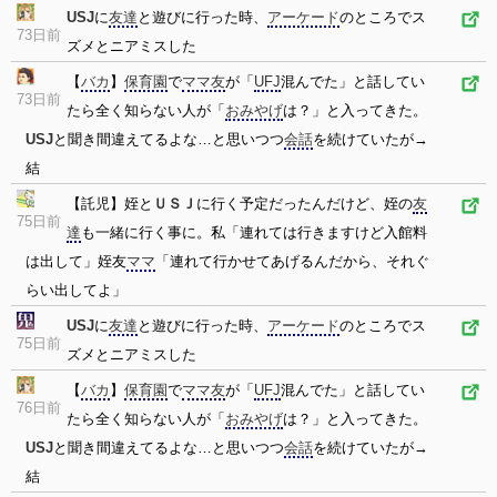
USJ
に
友達
と遊びに行った時、
アーケード
のところでス
73日前
ズメとニアミスした
【
バカ
】
保育園
で
ママ友
が「
UFJ
混んでた」と話してい
73日前
たら全く知らない人が「
おみやげ
は？」と入ってきた。
USJ
と聞き間違えてるよな…と思いつつ
会話
を続けていたが→
結
【託児】姪と
ＵＳＪ
に行く予定だったんだけど、姪の
友
75日前
達
も一緒に行く事に。私「連れては行きますけど入館料
は出して」姪友
ママ
「連れて行かせてあげるんだから、それぐ
らい出してよ」
USJ
に
友達
と遊びに行った時、
アーケード
のところでス
75日前
ズメとニアミスした
【
バカ
】
保育園
で
ママ友
が「
UFJ
混んでた」と話してい
76日前
たら全く知らない人が「
おみやげ
は？」と入ってきた。
USJ
と聞き間違えてるよな…と思いつつ
会話
を続けていたが→
結