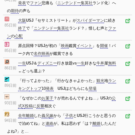
発表
で
ファン
悲痛も〈
ニンテンドー
集英社
ランド化〉へ
の
期待
の声も
大阪
USJ
『セサミストリート』が
スパイダーマン
に続き
85日前
終了
で「
ニンテンドー
集英社
ランド？」惜しむ声と
ファ
ン
の
心配
原点回帰？
USJ
が初の「
映画
鑑賞
イベント
」を
開催
！パ
85日前
ーク内で
名作
映画
が鑑賞できる
一生
USJ
＆
ディズニー
行き放題vs
一生
好きな
牛丼
屋
無料
86日前
←どっち選ぶ？
「行ってよかった」「行かなきゃよかった」
観光
地
ラン
89日前
キング
トップ
10
発表
USJ
はどちらにも
登場
「なぜかこの
お菓子
？が売れるんですよね…」
USJ
の
公
93日前
式
X
投稿
に
反響
相次ぐ
去年
離婚
した
義兄
嫁
から「
子供
と
USJ
行こうかと思うの
94日前
で泊めてね」と
連絡
が。私は思わず「は？
離婚
したんだ
よね?」と…