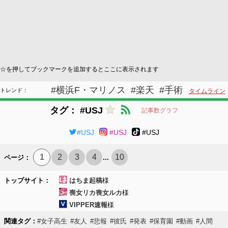
☆を押してブックマークを追加するとここに表示されます
#横浜F・マリノス
#楽天
#手術
トレンド：
タイムライン
タグ： #USJ
記事数グラフ
#USJ
#USJ
#USJ
1
2
3
4
10
ページ：
...
トップサイト：
はちま起稿
様
喪女リカ喪女ルカ
様
VIPPER速報
様
関連タグ：
#女子高生
#友人
#悲報
#彼氏
#発表
#保育園
#動画
#人間