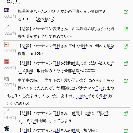
嫌な人」
梅澤美波
ちゃんと
バナナマン
の
写真
が良い
笑顔
すぎ
80日前
る！！！【
乃木坂46
】
【
悲報
】
バナナマン
設楽さん、
西武鉄道
の
駅員
だった
過
82日前
去
を明かすも半年で辞めていた
【
悲報
】
バナナマン
日村
さん屋外で
撮影
中に倒れて
緊急
82日前
搬送…血圧257
【
朗報
】
バナナマン
日村
を活動
休止
にまで追い込んだ
グ
88日前
ルメ
番組
、収録済みの分は全部
放送
へ🤣🤣🤣
中学生
の時、一学年下の
可愛い
子が自分にめちゃくちゃ
89日前
懐いてきてたんだが、毎回隣には
バナナマン
日村
にまつ
毛を生やしたようなのもいた。ある日、
可愛い
子から
学校
後に
〇〇に誘われ…
【
朗報
】
バナナマン
日村
さん、
休養
中に
嫁
と『
龍が如
91日前
く
』で
夫婦
円満になってしまう
【
悲報
】
バナナマン
日村
さんの
休養
、無期限！