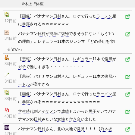
#休止
#体重
【
画像
】
バナナマン
日村
さん、ロケで行った
ラーメン
屋
12日前
に
暴露
されるｗｗｗｗｗｗｗ
バナナマン
日村
が
簡単
に
復帰
できそうにない「もう1つ
34日前
の
理由
」…
レギュラー
11本のジレンマ 「どの
番組
を“切
る”のか」
【
悲報
】
バナナマン
日村
さん、
レギュラー
11本で
復帰
が
34日前
ガチ
で難しすぎる・・・・・・・・・
【
悲報
】
バナナマン
日村
さん、
レギュラー
11本の
復帰
ハ
34日前
ードル
が高すぎる
【
画像
】
バナナマン
日村
さん、ロケで行った
ラーメン
屋
38日前
に
暴露
されるｗｗｗｗｗｗｗｗｗｗｗｗｗｗｗ
学生
時代
割と
イケメン
で
成績
もよかった
男子
がいて
バナ
40日前
ナマン
の
日村
みたいな
女性
と
付き合
い出した
バナナマン
日村
さん、北の大地で
発見
！！！【
乃木坂
42日前