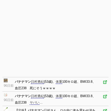
バナナマン
日村勇紀
(53歳)、
体重
100キロ超、BMI33.8、
96日前
血圧238 死にそうｗｗｗｗ
バナナマン
日村勇紀
(53歳)、
体重
100キロ超、BMI33.8、
96日前
血圧238
ヤバい
…
【
悲報
】
バナナマン
日村
さん、ロケ中に体を震わせ涙を