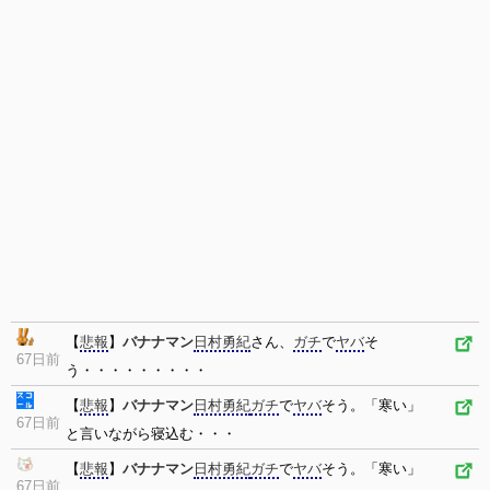
【
悲報
】
バナナマン
日村勇紀
さん、
ガチ
で
ヤバ
そ
67日前
う・・・・・・・・・
【
悲報
】
バナナマン
日村勇紀
ガチ
で
ヤバ
そう。「寒い」
67日前
と言いながら寝込む・・・
【
悲報
】
バナナマン
日村勇紀
ガチ
で
ヤバ
そう。「寒い」
67日前