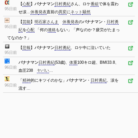
【
心配
】
バナナマン
日村勇紀
さん、ロケ
番組
で体を震わ
95日前
せ涙…
休養
発表
直前の
異変
に
ネット
騒然
【
芸能
】
明石家さんま
休養
発表
の
バナナマン
・
日村勇
95日前
紀
を
心配
「何の
連絡
もない」「声なのか？疲労がたまっ
てなのか？」
【
悲報
】
バナナマン
日村勇紀
、ロケ中に泣いていた
95日前
バナナマン
日村勇紀
(53歳)、
体重
100キロ超、BMI33.8、
96日前
血圧238
ヤバい
…
「
精神
的にキツイのかな」
バナナマン
・
日村勇紀
、涙を
96日前
流す…