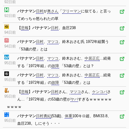
92日前
バナナマン
日村
が
奥さん
「
フリーマン
に似てる」と言っ
92日前
てめっちゃ怒られたの草
【
悲報
】
バナナマン
日村
、血圧238
94日前
バナナマン
日村
、
マツコ
、鈴木おさむ氏 1972年組襲う
94日前
「53歳の壁」とは
バナナマン
日村
、
マツコ
、鈴木おさむ、
中居正広
…続発
95日前
する「1972年組」の
故障
「53歳の壁」とは？
バナナマン
日村
、
マツコ
、鈴木おさむ、
中居正広
…続発
95日前
する「1972年組」の
故障
「53歳の壁」とは
【
悲報
】
バナナマン
日村
さん、
マツコ
さん、
ケンコバ
さ
95日前
ん…「1972年組」の53歳の壁が
ヤバ
すぎるｗｗｗｗｗｗ
ｗｗｗｗ
バナナマン
日村勇紀
(53歳)、
体重
100キロ超、BMI33.8、
95日前
血圧238。しにそう・・・