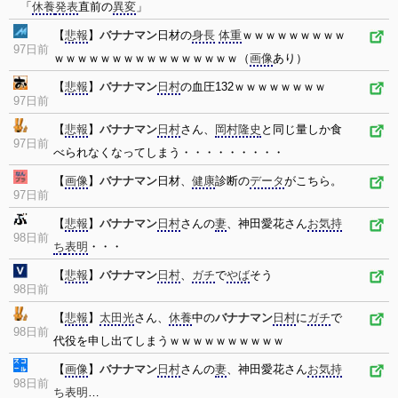
「
休養
発表
直前の
異変
」
【
悲報
】
バナナマン
日材の
身長
体重
ｗｗｗｗｗｗｗｗｗ
97日前
ｗｗｗｗｗｗｗｗｗｗｗｗｗｗｗｗ（
画像
あり）
【
悲報
】
バナナマン
日村
の血圧132ｗｗｗｗｗｗｗｗ
97日前
【
悲報
】
バナナマン
日村
さん、
岡村隆史
と同じ量しか食
97日前
べられなくなってしまう・・・・・・・・・
【
画像
】
バナナマン
日材、
健康
診断の
データ
がこちら。
97日前
【
悲報
】
バナナマン
日村
さんの
妻
、神田愛花さん
お気持
98日前
ち
表明
・・・
【
悲報
】
バナナマン
日村
、
ガチ
で
やば
そう
98日前
【
悲報
】
太田光
さん、
休養
中の
バナナマン
日村
に
ガチ
で
98日前
代役を申し出てしまうｗｗｗｗｗｗｗｗｗｗ
【
画像
】
バナナマン
日村
さんの
妻
、神田愛花さん
お気持
98日前
ち
表明
…