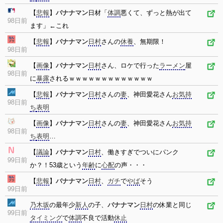
【
悲報
】
バナナマン
日材「
体調
悪くて、ずっと熱が出て
98日前
ます」←これ
【
悲報
】
バナナマン
日村
さんの
休養
、無期限！
98日前
【
画像
】
バナナマン
日村
さん、ロケで行った
ラーメン
屋
98日前
に
暴露
されるｗｗｗｗｗｗｗｗｗｗｗｗｗ
【
悲報
】
バナナマン
日村
さんの
妻
、神田愛花さん
お気持
98日前
ち
表明
【
画像
】
バナナマン
日村
さんの
妻
、神田愛花さん
お気持
98日前
ち
表明
…
【
議論
】
バナナマン
日村
、働きすぎでついにパンク
99日前
か？！53歳という
年齢
に
心配
の声・・・
【
悲報
】
バナナマン
日村
、
ガチ
で
やば
そう
99日前
乃木坂
の最年少
新人
の子、
バナナマン
日村
の休業と同じ
99日前
タイミング
で
体調
不良で活動
休止