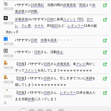
バナナマン
日村勇紀
当面の間の
休養
発表
「
医師
より
休
99日前
養
必要
との
判断
」
休養
発表
の
バナナマン
日村
に各局
コメント
TBS
、
日テ
99日前
レ
、
テレ東
、
ＮＨＫ
、BS
朝日
など…
レギュラー
11本の超
売れっ子
バナナマン
日村
休養
を
発表
・・・・・
99日前
バナナマン
・
日村
さん、活動
休止
99日前
【
悲報
】
バナナマン
日村
さん
休養
発表
、各
テレビ
局がこ
99日前
ぞって
コメント
を出してしまうｗｗｗｗｗｗｗｗｗｗ
【
悲報
】
バナナマン
日村
さん、忙しすぎてついに
体調
を
99日前
崩してしまうｗｗｗｗｗｗｗｗｗｗ
【
悲報
】
バナナマン
日村
さん、
レギュラー
11本を抱えた
100日
まま当面
休養
に入ってしまう
前