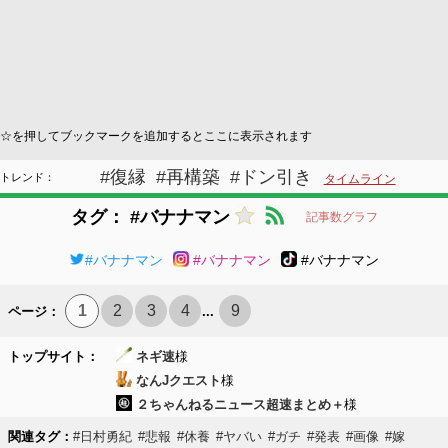
☆を押してブックマークを追加するとここに表示されます
#復縁
#再構築
#ドン引き
トレンド：
タイムライン
タグ： #バナナマン
記事数グラフ
#バナナマン
#バナナマン
#バナナマン
1
2
3
4
9
ページ：
...
トップサイト：
ネギ速
様
なんJクエスト
様
２ちゃんねるニュース超速まとめ＋
様
関連タグ：
#日村勇紀
#悲報
#休養
#ヤバい
#ガチ
#発表
#画像
#嫁