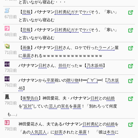
と言いながら寝込む・・・
【
悲報
】
バナナマン
日村勇紀
ガチ
で
ヤバ
そう。「寒い」
67日前
と言いながら寝込む
【
悲報
】
バナナマン
日村勇紀
ガチ
で
ヤバ
そう。「寒い」
68日前
と言いながら寝込む
【
画像
】
バナナマン
日村
さん、ロケで行った
ラーメン
屋
71日前
に
暴露
されるｗｗｗｗｗｗｗｗｗｗｗｗｗｗｗ
バナナマン
日村
さん、
担任
だったｗ【
乃木坂46
】
73日前
バナナマン
から
卒業
祝いの
贈り物
ｷﾀ━
(ﾟ∀ﾟ)
━!【
乃木坂
76日前
46
】
【
衝撃
告白
】神田愛花、夫・
バナナマン
日村
との
結婚
79日前
を“
反対
”していた
芸人
の
実名
を
暴露
！「別れろって何度
も…」
神田愛花さん、夫である
バナナマン
日村勇紀
との
結婚
を
79日前
「あの
人気
芸人
」に
妨害
されたと
暴露
！ 「彼は
本当
に