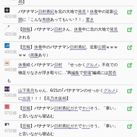
46
】
バナナマン
日村勇紀
を北の大地で
発見
！
休養
中の近影
公
42日前
開
に「こんな
奇跡
あってもいい？！」
驚き
【
朗報
】
バナナマン
日村
さん、
休養
中に北の大地で
発見
42日前
される
【
悲報
】
休養
中の
バナナマン
日村勇紀
、近影
公開
ｗｗｗ
43日前
ｗｗ（
画像
あり）
休養
続く
バナナマン
日村
『せっかく
グルメ
』不在での
44日前
物足りなさが浮き彫りに…“再
編集
で
登場
”編成には
賛否
も
山下美月
ちゃん、6/21の｢
バナナマン
のせっかく
グルメ
｣
53日前
に
出演
！！！【元
乃木坂46
】
【
悲報
】
バナナマン
日村勇紀
ガチ
で
ヤバ
そう。「寒い」
57日前
と言いながら寝込む
【
悲報
】
バナナマン
日村勇紀
ガチ
で
ヤバ
そう。「寒い」
57日前
と言いながら寝込む