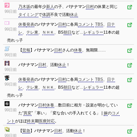
乃木坂
の最年少
新人
の子、
バナナマン
日村
の休業と同じ
99日前
タイミング
で
体調
不良で活動
休止
休養
発表
の
バナナマン
日村
に各局
コメント
TBS
、
日テ
99日前
レ
、
テレ東
、
ＮＨＫ
、BS
朝日
など…
レギュラー
11本の超
売れっ子
【
悲報
】
バナナマン
日村
さんの
休養
、無期限……
99日前
バナナマン
日村
、活動
休止
！
99日前
休養
発表
の
バナナマン
日村
に各局
コメント
TBS
、
日テ
99日前
レ
、
テレ東
、
ＮＨＫ
、BS
朝日
など…
レギュラー
11本の超
売れっ子
バナナマン
日村
休養
…数日前に相方・設楽が明かしてい
99日前
た“
異変
”「寒い」「変な合いの手入れてくる」 |
嫁
の
コメ
ント
がほぼ
終末
期
医療
対応
。
【
緊急
】
バナナマン
日村
、活動
休止
！
99日前