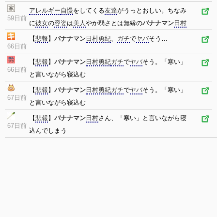
アレルギー
自慢
をしてくる
友達
がうっとおしい。ちなみ
59日前
に
彼女
の
容姿
は
美人
やか弱さとは無縁の
バナナマン
日村
【
悲報
】
バナナマン
日村勇紀
、
ガチ
で
ヤバ
そう…
66日前
【
悲報
】
バナナマン
日村勇紀
ガチ
で
ヤバ
そう。「寒い」
66日前
と言いながら寝込む
【
悲報
】
バナナマン
日村勇紀
ガチ
で
ヤバ
そう。「寒い」
67日前
と言いながら寝込む
【
悲報
】
バナナマン
日村
さん、「寒い」と言いながら寝
67日前
込んでしまう