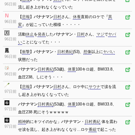
96日前
流し起き上がれなくなっていた
【
悲報
】
バナナマン
日村
さん、
休養
直前のロケで『
異
96日前
変
』が起こっていた模様・・・・・
活動
休止
を
発表
した
バナナマン
・
日村
さん、
マジ
で
ヤバ
96日前
い
ことになってた・・・
【
衝撃
】
バナナマン
・
日村勇紀
(53)、
想像
以上に
ヤバい
96日前
状態だった
バナナマン
日村勇紀
(53歳)、
体重
100キロ超、BMI33.8、
96日前
血圧238。しにそう・・・
【
悲報
】
バナナマン
日村
さん、ロケ中に
サウナ
で涙を流
97日前
し起き上がれなくなっていた
バナナマン
日村勇紀
(53歳)、
体重
100キロ超、BMI33.8、
97日前
血圧238 死にそうｗｗｗｗｗ
精神
的にキツイのかな」
バナナマン
・
日村勇紀
体を震わ
97日前
せ涙を流し、起き上がれなくなり…ロケ
番組
で起こった