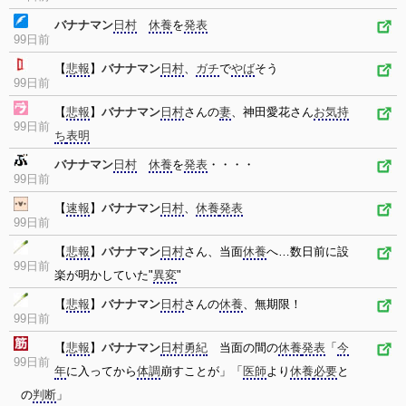
バナナマン
日村
休養
を
発表
99日前
【
悲報
】
バナナマン
日村
、
ガチ
で
やば
そう
99日前
【
悲報
】
バナナマン
日村
さんの
妻
、神田愛花さん
お気持
99日前
ち
表明
バナナマン
日村
休養
を
発表
・・・・
99日前
【
速報
】
バナナマン
日村
、
休養
発表
99日前
【
悲報
】
バナナマン
日村
さん、当面
休養
へ…数日前に設
99日前
楽が明かしていた"
異変
"
【
悲報
】
バナナマン
日村
さんの
休養
、無期限！
99日前
【
悲報
】
バナナマン
日村勇紀
当面の間の
休養
発表
「
今
99日前
年
に入ってから
体調
崩すことが」「
医師
より
休養
必要
と
の
判断
」