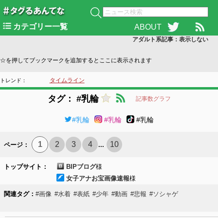
カテゴリー一覧
ABOUT
アダルト系記事：表示
しない
☆を押してブックマークを追加するとここに表示されます
タイムライン
トレンド：
タグ： #乳輪
記事数グラフ
#乳輪
#乳輪
#乳輪
1
2
3
4
10
ページ：
...
トップサイト：
BIPブログ
様
女子アナお宝画像速報
様
関連タグ：
#画像
#水着
#表紙
#少年
#動画
#悲報
#ソシャゲ