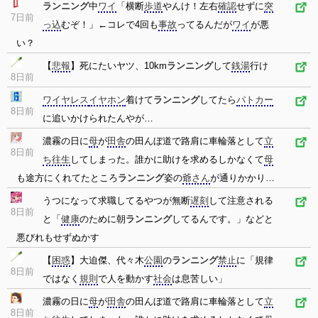
ランニング
中
ワイ
「横断
歩道
やんけ！左右
確認
せずに
突
7日前
っ込
むぞ！」←コレで4回も
事故
ってるんだが
ワイ
が悪
い？
【
悲報
】死にたいヤツ、10km
ランニング
して
銭湯
行け
8日前
ワイヤレス
イヤホン
着けて
ランニング
してたら
パトカー
8日前
に追いかけられたんやが…
濃霧の日に
母
が
田舎
の田んぼ道で路肩に車輪落として
立
8日前
ち往生
してしまった。誰かに助けを求めるしかなくて
母
も途方にくれてたところ
ランニング
姿の
爺さん
が通りかかり…
うつになって求職してるやつが無断
遅刻
して注意される
8日前
と「
健康
のために朝
ランニング
してるんです。」などと
悪びれもせずぬかす
【
困惑
】大迫傑、代々木
公園
の
ランニング
禁止
に「規律
8日前
ではなく
規則
で人を動かす
社会
は息苦しい」
濃霧の日に
母
が
田舎
の田んぼ道で路肩に車輪落として
立
8日前