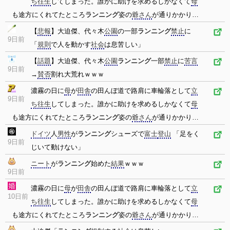
ち往生
してしまった。誰かに助けを求めるしかなくて
母
も途方にくれてたところ
ランニング
姿の
爺さん
が通りかかり…
【
悲報
】大迫傑、代々木
公園
の一部
ランニング
禁止
に
9日前
「
規則
で人を動かす
社会
は息苦しい」
【
話題
】大迫傑、代々木
公園
ランニング
一部
禁止
に
苦言
9日前
→
賛否
割れ大荒れｗｗｗ
濃霧の日に
母
が
田舎
の田んぼ道で路肩に車輪落として
立
9日前
ち往生
してしまった。誰かに助けを求めるしかなくて
母
も途方にくれてたところ
ランニング
姿の
爺さん
が通りかかり…
ドイツ
人
男性
が
ランニング
シューズで
富士
登山
「足をく
9日前
じいて動けない」
ニート
が
ランニング
始めた
結果
ｗｗｗ
9日前
濃霧の日に
母
が
田舎
の田んぼ道で路肩に車輪落として
立
10日前
ち往生
してしまった。誰かに助けを求めるしかなくて
母
も途方にくれてたところ
ランニング
姿の
爺さん
が通りかかり…