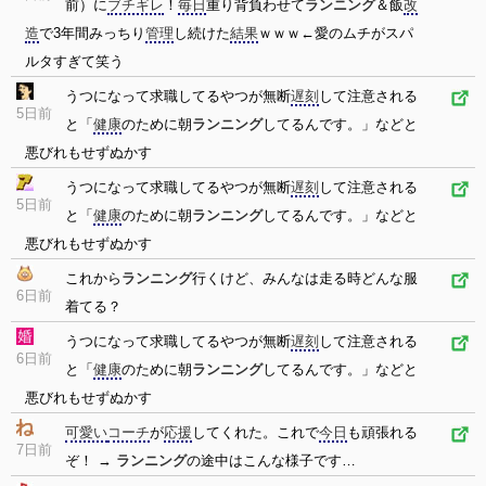
前）に
ブチギレ
！
毎日
重り背負わせて
ランニング
＆飯
改
造
で3年間みっちり
管理
し続けた
結果
ｗｗｗ←愛のムチがスパ
ルタすぎて笑う
うつになって求職してるやつが無断
遅刻
して注意される
5日前
と「
健康
のために朝
ランニング
してるんです。」などと
悪びれもせずぬかす
うつになって求職してるやつが無断
遅刻
して注意される
5日前
と「
健康
のために朝
ランニング
してるんです。」などと
悪びれもせずぬかす
これから
ランニング
行くけど、みんなは走る時どんな服
6日前
着てる？
うつになって求職してるやつが無断
遅刻
して注意される
6日前
と「
健康
のために朝
ランニング
してるんです。」などと
悪びれもせずぬかす
可愛い
コーチ
が
応援
してくれた。これで
今日
も頑張れる
7日前
ぞ！ →
ランニング
の途中はこんな様子です…