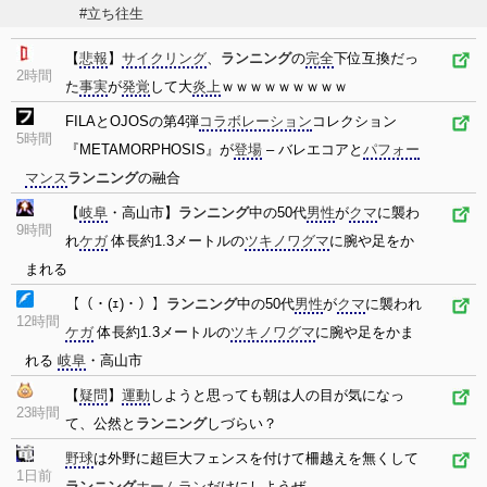
#立ち往生
【
悲報
】
サイクリング
、
ランニング
の
完全
下位互換だっ
2時間
た
事実
が
発覚
して大
炎上
ｗｗｗｗｗｗｗｗｗ
FILAとOJOSの第4弾
コラボレーション
コレクション
5時間
『METAMORPHOSIS』が
登場
– バレエコアと
パフォー
マンス
ランニング
の融合
【
岐阜
・高山市】
ランニング
中の50代
男性
が
クマ
に襲わ
9時間
れ
ケガ
体長約1.3メートルの
ツキノワグマ
に腕や足をか
まれる
【（・(ｪ)・）】
ランニング
中の50代
男性
が
クマ
に襲われ
12時間
ケガ
体長約1.3メートルの
ツキノワグマ
に腕や足をかま
れる
岐阜
・高山市
【
疑問
】
運動
しようと思っても朝は人の目が気になっ
23時間
て、公然と
ランニング
しづらい？
野球
は外野に超巨大フェンスを付けて柵越えを無くして
1日前
ランニング
ホームラン
だけにしようぜ