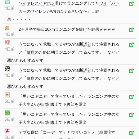
ワイヤレス
イヤホン
着けて
ランニング
してた
ワイ
「
パト
4日前
カー
のサイレンがやけにうるさいな〜」→
結
果
・・・・・
2ヶ月半で
毎日
10km
ランニング
を続けた
結果
ｗｗｗｗ
4日前
うつになって求職してるやつが無断
遅刻
して注意される
4日前
と「
健康
のために朝
ランニング
してるんです。」などと
悪びれもせずぬかす
うつになって求職してるやつが無断
遅刻
して注意される
4日前
と「
健康
のために朝
ランニング
してるんです。」などと
悪びれもせずぬかす
「男が
ニヤニヤ
して立っていました」
ランニング
中の
女
5日前
子大生
2人が
目撃
路上で下腹部を
露出
「男が
ニヤニヤ
して立っていました」
ランニング
中の
女
5日前
子大生
2人が
目撃
路上で下腹部を
露出
デブ
な癖に「コーデして」と
ウザい
コトメ
（
糖尿病
寸
5日前