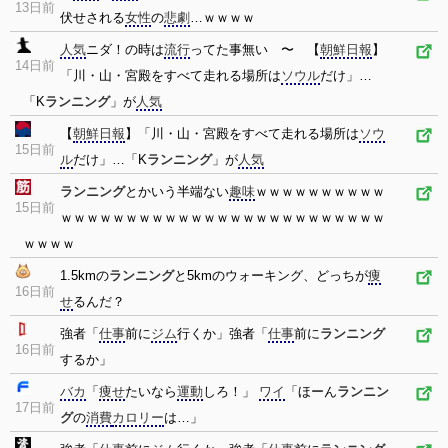
13日前
伏せされる
女性
の
悲劇
…ｗｗｗｗ
人気
ニダ！の時は
流行
ってた事無い 〜 【
朝鮮日報
】
14日前
「川・山・宮殿をすべて走れる場所は
ソウル
だけ」…
「K
ランニング
」が
人気
【
朝鮮日報
】「川・山・宮殿をすべて走れる場所は
ソウ
15日前
ル
だけ」…「K
ランニング
」が
人気
ランニング
とかいう半端ない
趣味
ｗｗｗｗｗｗｗｗｗｗ
15日前
ｗｗｗｗｗｗｗｗｗｗｗｗｗｗｗｗｗｗｗｗｗｗｗｗｗ
ｗｗｗｗ
1.5kmの
ランニング
と5kmのウォーキング、どっちが
痩
16日前
せ
るんだ？
強者「
仕事
前に
ジム
行くか」強者「
仕事
前に
ランニング
16日前
するか」
バカ
「
痩せ
たいなら
運動
しろ！」
ワイ
「ほーん
ランニン
17日前
グ
の
消費
カロリー
は…」