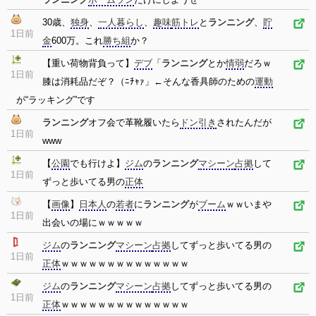
30歳、
独身
、
一人暮らし
、
趣味
筋トレ
と
ランニング
、
貯
1日前
金
600万。これ
勝ち組
か？
【重い荷物背負って】
デブ
「
ランニング
とか
情弱
だろｗ
1日前
膝は消耗品だぞ？（ﾆﾁｬｧ」←そんな香具師のための
運動
が“ラッキング”です
ランニング
オフ会で革靴履いたら
ドン引き
されたんだが
1日前
www
【
公園
でも行けよ】
ジム
の
ランニング
マシーン
占拠
して
1日前
ずっと歩いてる男の
正体
【
画像
】
日本人
の
若者
に
ランニング
が
ブーム
ｗｗいまや
1日前
出会いの場にｗｗｗｗｗ
ジム
の
ランニング
マシーン
占拠
してずっと歩いてる男の
1日前
正体
ｗｗｗｗｗｗｗｗｗｗｗｗｗｗ
ジム
の
ランニング
マシーン
占拠
してずっと歩いてる男の
1日前
正体
ｗｗｗｗｗｗｗｗｗｗｗｗｗｗ