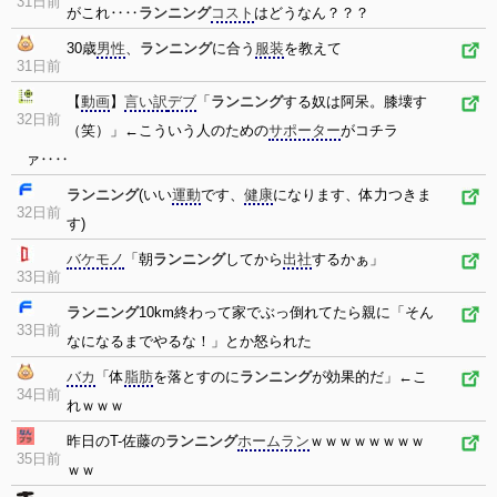
31日前
がこれ‥‥
ランニング
コスト
はどうなん？？？
30歳
男性
、
ランニング
に合う
服装
を教えて
31日前
【
動画
】
言い訳
デブ
「
ランニング
する奴は阿呆。膝壊す
32日前
（笑）」←こういう人のための
サポーター
がコチラ
ァ‥‥
ランニング
(いい
運動
です、
健康
になります、体力つきま
32日前
す)
バケモノ
「朝
ランニング
してから
出社
するかぁ」
33日前
ランニング
10km終わって家でぶっ倒れてたら親に「そん
33日前
なになるまでやるな！」とか怒られた
バカ
「体
脂肪
を落とすのに
ランニング
が効果的だ」←こ
34日前
れｗｗｗ
昨日のT-佐藤の
ランニング
ホームラン
ｗｗｗｗｗｗｗｗ
35日前
ｗｗ