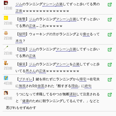
ジム
の
ランニング
マシーン
占拠
してずっと歩いてる男の
1日前
正体
ｗｗｗｗｗｗｗｗｗｗｗｗｗｗ
【
衝撃
】
ジム
の
ランニング
マシーン
占拠
してずっと歩い
2日前
てる男の
正体
←これｗｗｗｗｗ
【
疑問
】ウォーキングの方が
ランニング
より
痩せ
るって
2日前
本当
？
【
悲報
】
ジム
の
ランニング
マシーン
占拠
してずっと歩い
2日前
てる男の
正体
【
爆笑
】
ジム
の
ランニング
マシーン
を
占拠
してずっと歩
2日前
いてる
男さん
の
正体
ｗｗｗｗｗｗｗｗｗｗ
【
ブチギレ
】鍵を持たずに
ランニング
から
帰宅
⇒在宅夫
4日前
に
無視
され5分
放置
された『酷すぎる
理由
』に
絶句
うつになって求職してるやつが無断
遅刻
して注意される
4日前
と「
健康
のために朝
ランニング
してるんです。」などと
悪びれもせずぬかす