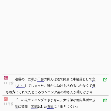
濃霧の日に
母
が
田舎
の田んぼ道で路肩に車輪落として
立
11日前
ち往生
してしまった。誰かに助けを求めるしかなくて
母
も途方にくれてたところ
ランニング
姿の
爺さん
が通りかかり…
「この先
ランニング
できません」大迫傑が
都内
某所の
規
11日前
制
に警鐘
苦情
記した
看板
に「生きにくい」