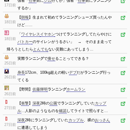
強者「
仕事
前に
ジム
行くか」強者「
仕事
前に
ランニング
17日前
するか」
【
朗報
】生まれて初めて
ランニング
シューズ買ったんや
18日前
けど……
「
ワイヤレス
イヤホン
つけて
ランニング
してたらやけに
18日前
パトカー
のサイレンがうるさい」 → そのまま走って
帰ろうとしたら
とんでも
ない災難にあってしまう…
実際
ランニング
で
痩せ
ることってできる？
25日前
身長
172cm、100kg超えの軽い
デブ
だが
ランニング
行っ
26日前
てくる
【野間】
佐藤輝明
ランニング
ホームラン
26日前
【
衝撃
】
深夜
2時の
公園
で
ランニング
していた
カップ
27日前
ル
…人影のようなものを
確認
してライトで照らすと…
深夜
2時に
ランニング
していた
カップル
、裸の
おっさん
27日前
に遭遇してしまう