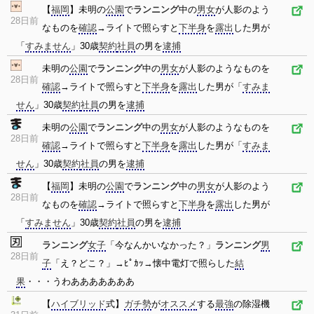
【
福岡
】未明の
公園
で
ランニング
中の
男女
が人影のよう
28日前
なものを
確認
→ライトで照らすと
下半身
を
露出
した男が
「
すみません
」30歳
契約
社員
の男を
逮捕
未明の
公園
で
ランニング
中の
男女
が人影のようなものを
28日前
確認
→ライトで照らすと
下半身
を
露出
した男が「
すみま
せん
」30歳
契約
社員
の男を
逮捕
未明の
公園
で
ランニング
中の
男女
が人影のようなものを
28日前
確認
→ライトで照らすと
下半身
を
露出
した男が「
すみま
せん
」30歳
契約
社員
の男を
逮捕
【
福岡
】未明の
公園
で
ランニング
中の
男女
が人影のよう
28日前
なものを
確認
→ライトで照らすと
下半身
を
露出
した男が
「
すみません
」30歳
契約
社員
の男を
逮捕
ランニング
女子
「今なんかいなかった？」
ランニング
男
28日前
子
「え？どこ？」→ﾋﾟｶｯ→懐中電灯で照らした
結
果
・・・うわあああああああ
【
ハイブリッド
式】
ガチ勢
が
オススメ
する
最強
の除湿機