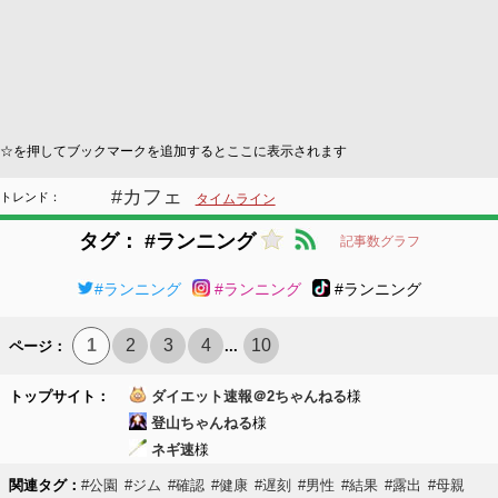
☆を押してブックマークを追加するとここに表示されます
#カフェ
トレンド：
タイムライン
タグ： #ランニング
記事数グラフ
#ランニング
#ランニング
#ランニング
1
2
3
4
10
ページ：
...
トップサイト：
ダイエット速報＠2ちゃんねる
様
登山ちゃんねる
様
ネギ速
様
関連タグ：
#公園
#ジム
#確認
#健康
#遅刻
#男性
#結果
#露出
#母親