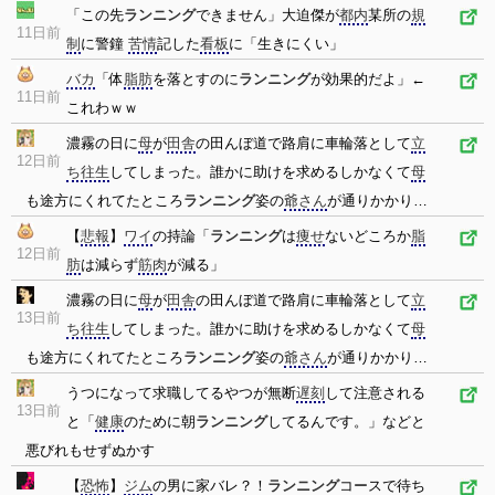
「この先
ランニング
できません」大迫傑が
都内
某所の
規
11日前
制
に警鐘
苦情
記した
看板
に「生きにくい」
バカ
「体
脂肪
を落とすのに
ランニング
が効果的だよ」←
11日前
これわｗｗ
濃霧の日に
母
が
田舎
の田んぼ道で路肩に車輪落として
立
12日前
ち往生
してしまった。誰かに助けを求めるしかなくて
母
も途方にくれてたところ
ランニング
姿の
爺さん
が通りかかり…
【
悲報
】
ワイ
の持論「
ランニング
は
痩せ
ないどころか
脂
12日前
肪
は減らず
筋肉
が減る」
濃霧の日に
母
が
田舎
の田んぼ道で路肩に車輪落として
立
13日前
ち往生
してしまった。誰かに助けを求めるしかなくて
母
も途方にくれてたところ
ランニング
姿の
爺さん
が通りかかり…
うつになって求職してるやつが無断
遅刻
して注意される
13日前
と「
健康
のために朝
ランニング
してるんです。」などと
悪びれもせずぬかす
【
恐怖
】
ジム
の男に家バレ？！
ランニング
コースで待ち