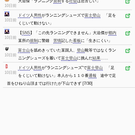
大迫傑「
ランニング
規制
する
社会
は息苦しい」
10日前
ドイツ
人
男性
が
ランニング
シューズで
富士
登山
「足を
10日前
くじいて動けない」
【
SNS
】「この先
ランニング
できません」大迫傑が
都内
10日前
某所の
規制
に警鐘
苦情
記した
看板
に「生きにくい」
富士山
を舐めきっていた某国人、
登山
靴等ではなく
ラン
10日前
ニング
シューズを履いて
富士
登山
に挑んだ
結果
……
ドイツ
人
男性
が”
ランニング
シューズ”で
富士
登山
「足
10日前
をくじいて動けない」本人から１１０番
通報
途中で足
首をひねり山頂までは行けたが下山できず [7/30]