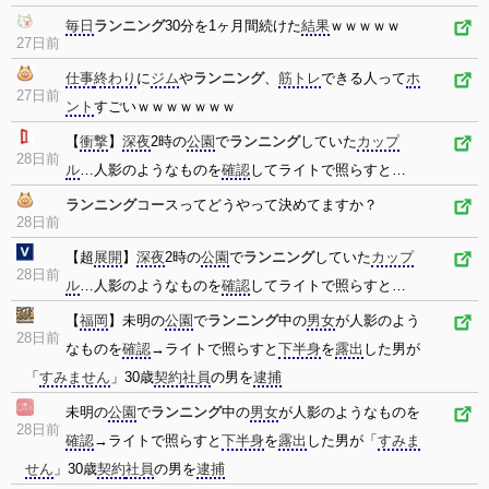
毎日
ランニング
30分を1ヶ月間続けた
結果
ｗｗｗｗｗ
27日前
仕事
終わり
に
ジム
や
ランニング
、
筋トレ
できる人って
ホ
27日前
ント
すごいｗｗｗｗｗｗｗ
【
衝撃
】
深夜
2時の
公園
で
ランニング
していた
カップ
28日前
ル
…人影のようなものを
確認
してライトで照らすと…
ランニング
コースってどうやって決めてますか？
28日前
【超
展開
】
深夜
2時の
公園
で
ランニング
していた
カップ
28日前
ル
…人影のようなものを
確認
してライトで照らすと…
【
福岡
】未明の
公園
で
ランニング
中の
男女
が人影のよう
28日前
なものを
確認
→ライトで照らすと
下半身
を
露出
した男が
「
すみません
」30歳
契約
社員
の男を
逮捕
未明の
公園
で
ランニング
中の
男女
が人影のようなものを
28日前
確認
→ライトで照らすと
下半身
を
露出
した男が「
すみま
せん
」30歳
契約
社員
の男を
逮捕