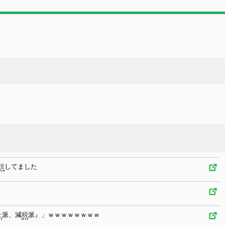
説
してました
止
派、減
税
派』」ｗｗｗｗｗｗｗｗ