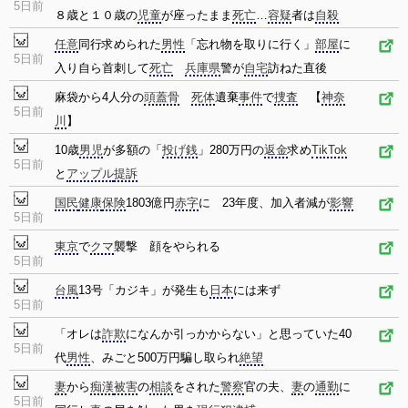
5日前
８歳と１０歳の
児童
が座ったまま
死亡
…
容疑
者は
自殺
任意
同行求められた
男性
「忘れ物を取りに行く」
部屋
に
5日前
入り自ら首刺して
死亡
兵庫県
警が
自宅
訪ねた直後
麻袋から4人分の
頭蓋骨
死体
遺棄
事件
で
捜査
【
神奈
5日前
川
】
10歳
男児
が多額の「
投げ銭
」280万円の
返金
求め
TikTok
5日前
と
アップル
提訴
国民
健康
保険
1803億円
赤字
に 23年度、加入者減が
影響
5日前
東京
で
クマ
襲撃 顔をやられる
5日前
台風
13号「カジキ」が発生も
日本
には来ず
5日前
「オレは
詐欺
になんか引っかからない」と思っていた40
5日前
代
男性
、みごと500万円騙し取られ
絶望
妻
から
痴漢
被害
の
相談
をされた
警察
官の夫、
妻
の
通勤
に
5日前