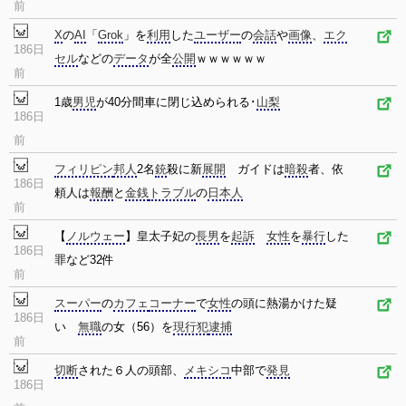
前
X
の
AI
「
Grok
」を
利用
した
ユーザー
の
会話
や
画像
、
エク
186日
セル
などの
データ
が全
公開
ｗｗｗｗｗｗ
前
1歳
男児
が40分間車に閉じ込められる･
山梨
186日
前
フィリピン
邦人
2名
銃
殺に新
展開
ガイドは
暗殺
者、依
186日
頼人は
報酬
と
金銭
トラブル
の
日本人
前
【
ノルウェー
】皇太子妃の
長男
を
起訴
女性
を
暴行
した
186日
罪など32件
前
スーパー
の
カフェ
コーナー
で
女性
の頭に熱湯かけた疑
186日
い
無職
の女（56）を
現行犯
逮捕
前
切断
された６人の頭部、
メキシコ
中部で
発見
186日