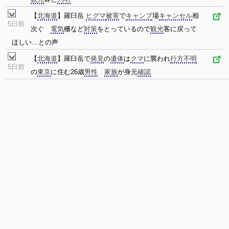
【
北海道
】羅臼岳
ヒグマ
被害
で
キャンプ
場
キャンセル
相
5日前
次ぐ
電気
柵など
対策
をとっているので
観光
客に戻って
ほしい…との声
【
北海道
】羅臼岳で
発見
の
遺体
は
クマ
に襲われ
行方不明
5日前
の
東京
に住む26歳
男性
家族
が身元
確認