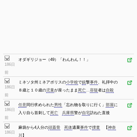
オダギリジョー（49）「わんわん！！」
186日
前
ミネソタ州ミネアポリスの
小学校
で
銃
撃
事件
、礼拝中の
186日
８歳と１０歳の
児童
が座ったまま
死亡
…
容疑
者は
自殺
前
任意
同行求められた
男性
「忘れ物を取りに行く」
部屋
に
186日
入り自ら首刺して
死亡
兵庫県
警が
自宅
訪ねた直後
前
麻袋から4人分の
頭蓋骨
死体
遺棄
事件
で
捜査
【
神奈
186日
川
】