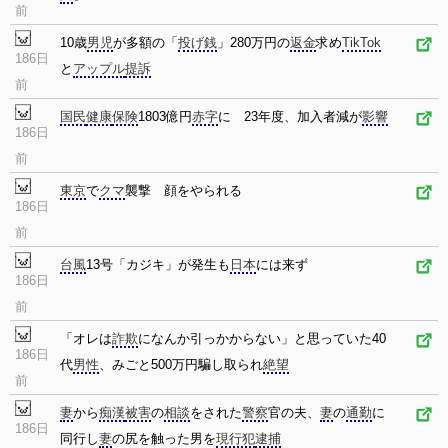
前
10歳
男児
が多額の「
投げ銭
」280万円の
返金
求め
TikTok
186日
と
アップル
提訴
前
国民
健康
保険
1803億円
赤字
に 23年度、加入者減が
影響
186日
前
東京
で
クマ
襲撃 顔をやられる
186日
前
台風
13号「カジキ」が発生も
日本
には来ず
186日
前
「オレは
詐欺
になんか引っかからない」と思っていた40
186日
代
男性
、みごと500万円騙し取られ
絶望
前
妻
から
痴漢
被害
の
相談
をされた
警察
官の夫、
妻
の
通勤
に
186日
同行し
妻
の尻を触った男を
現行犯
逮捕