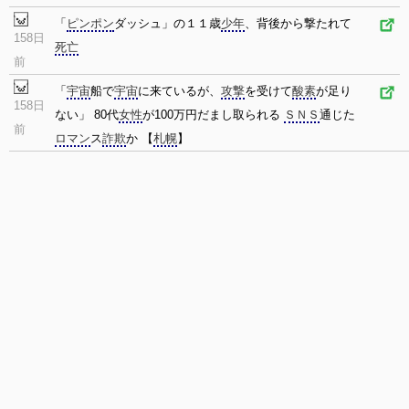
「
ピンポン
ダッシュ」の１１歳
少年
、背後から撃たれて
158日
死亡
前
「
宇宙
船で
宇宙
に来ているが、
攻撃
を受けて
酸素
が足り
158日
ない」 80代
女性
が100万円だまし取られる
ＳＮＳ
通じた
前
ロマン
ス
詐欺
か 【
札幌
】