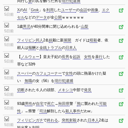
同行し
妻
の尻を触った男を
現行犯
逮捕
X
の
AI
「
Grok
」を
利用
した
ユーザー
の
会話
や
画像
、
エク
5日前
セル
などの
データ
が全
公開
ｗｗｗｗｗｗ
1歳
男児
が40分間車に閉じ込められる･
山梨
5日前
フィリピン
邦人
2名
銃
殺に新
展開
ガイドは
暗殺
者、依
5日前
頼人は
報酬
と
金銭
トラブル
の
日本人
【
ノルウェー
】皇太子妃の
長男
を
起訴
女性
を
暴行
した
5日前
罪など32件
スーパー
の
カフェ
コーナー
で
女性
の頭に熱湯かけた疑
5日前
い
無職
の女（56）を
現行犯
逮捕
切断
された６人の頭部、
メキシコ
中部で
発見
5日前
93歳
男性
が
自宅
で
死亡
→
秋田県
警「
熊
に襲われた
可能
5日前
性
」→県警「
司法
解剖したら
殺人
事件
だわw」
フィリピン
ガチ
で
終わる
。
突然
射殺
された
日本人
2名は
5日前
観光
客と
判明