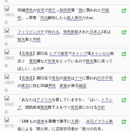
前
93歳
男性
が
自宅
で
死亡
→
秋田県
警「
熊
に襲われた
可能
186日
性
」→県警「
司法
解剖したら
殺人
事件
だわw」
前
フィリピン
ガチ
で
終わる
。
突然
射殺
された
日本人
2名は
186日
観光
客と
判明
前
【
北海道
】羅臼岳
ヒグマ
被害
で
キャンプ
場
キャンセル
相
186日
次ぐ
電気
柵など
対策
をとっているので
観光
客に戻って
前
ほしい…との声
【
北海道
】羅臼岳で
発見
の
遺体
は
クマ
に襲われ
行方不明
186日
の
東京
に住む26歳
男性
家族
が身元
確認
前
「あなたは
アメリカ
を愛していますか」「はい」
トラン
306日
プ
、国防総省
職員
数千人をウソ
発見
器にかける
方針
前
〈14体もの
遺体
を重機で勝手に
土葬
〉…
在日
イスラム教
307日
徒による「闇
土葬
」に
霊園
管理
者が「怒りの
告発
」