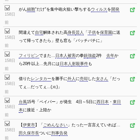
がん
細胞
"だけ"を集中砲火狙い撃ちする
ウィルス
を
開発
158日
前
間違えて
自宅
解体された高
身長
芸人
「
子供
を
保育園
に送
158日
って帰ってきたら」壁も窓も「バッチバチに」
前
フィリピン
でまた…
日本人
被害
の拳
銃
強盗
2件
去年
か
158日
ら20件以上…先月には
日本人
射殺
事件
も
前
借りた
レンタカー
を勝手に
外人
に
売却
した
女さん
「だっ
158日
てぇ...だってぇ...(;o;)」
前
台風
15号「ペイパー」が発生 4日～5日に
西日本
・
東日
158日
本
に接近・上陸か
前
【
伊東市
】「
ごめんなさい
」たった一言言えていれば…
158日
田久保市長
ついに
刑事
告発
前