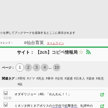
☆を押してブックマークを追加するとここに表示されます
#仙台育英
トレンド：
タイムライン
サイト：
【2ch】コピペ情報局
1
2
3
4
10
ページ：
...
関連タグ：
#男性
#クマ
#死去
#事件
#女性
#逮捕
#日本人
#遺体
#発見
#銃
オダギリジョー（49）「わんわん！！」
5日前
ミネソタ州ミネアポリスの
小学校
で
銃
撃
事件
、礼拝中の