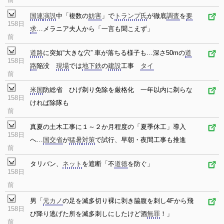
国連
演説
中「複数の
妨害
」で
トランプ氏
が徹底
調査
を
要
158日
求
…メラニア夫人から「一言も聞こえず」
前
道路
に突如“大きな穴” 車が落ちる様子も…深さ50mの
道
158日
路
陥没
現場
では
地下鉄
の
建設
工事
タイ
前
米国
防総省 ひげ剃り免除を厳格化 一年以内に剃らな
158日
ければ除隊も
前
真夏の土木工事に１～２か月程度の「夏季休工」導入
158日
へ…
国交省
が
猛暑
対策
で試行、早朝・夜間工事も推進
前
タリバン、
ネット
を遮断「不
道徳
を防ぐ」
158日
前
男「
元カノ
の足を滅多切り裸に剥き脇腹を刺し4Fから飛
158日
び降り逃げた所を滅多刺しにしたけど酒
無罪
！」
前