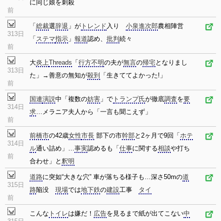
に同じ娘を刺殺
前
「
総裁
選
辞退
」が
トレンド
入り
小泉進次郎
農相陣営
313日
「
ステマ
指示
」
報道
認め、
批判
続々
前
大
炎上
Threads
「
行方不明
の夫が
無言
の
帰宅
となりまし
313日
た」→善意の無知が
殺到
「生きててよかった!」
前
国連
演説
中「複数の
妨害
」で
トランプ氏
が徹底
調査
を
要
314日
求
…メラニア夫人から「一言も聞こえず」
前
前橋市
の42歳
女性
市長
部下の市
幹部
と2ヶ月で9回「
ホテ
314日
ル
通い詰め」…
事実
認めるも「
仕事
に関する
相談
や打ち
前
合わせ」と
釈明
道路
に突如“大きな穴” 車が落ちる様子も…深さ50mの
道
315日
路
陥没
現場
では
地下鉄
の
建設
工事
タイ
前
こんな
トイレ
は嫌だ！
広告
を見るまで紙が出てこない
中