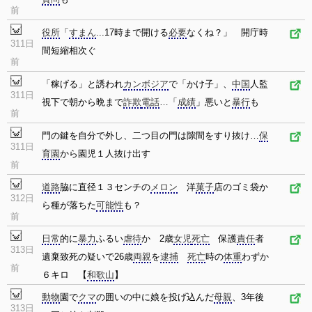
前
役所
「
すまん
...17時まで開ける
必要
なくね？」 開庁時
311日
間短縮相次ぐ
前
「稼げる」と誘われ
カンボジア
で「かけ子」、
中国
人監
311日
視下で朝から晩まで
詐欺
電話
…「
成績
」悪いと
暴行
も
前
門の鍵を自分で外し、二つ目の門は隙間をすり抜け…
保
311日
育園
から園児１人抜け出す
前
道路
脇に直径１３センチの
メロン
洋
菓子
店のゴミ袋か
312日
ら種が落ちた
可能性
も？
前
日常
的に
暴力
ふるい
虐待
か 2歳
女児
死亡
保護
責任
者
313日
遺棄致死の疑いで26歳
両親
を
逮捕
死亡
時の
体重
わずか
前
６キロ 【
和歌山
】
動物
園で
クマ
の囲いの中に娘を投げ込んだ
母親
、3年後
313日