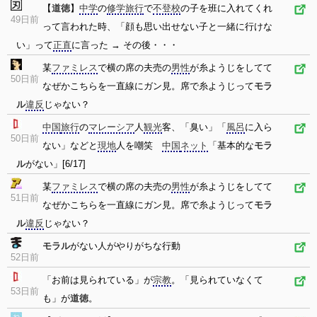
【
道徳
】
中学
の
修学旅行
で
不登校
の子を班に入れてくれ
49日前
って言われた時、「顔も思い出せない子と一緒に行けな
い」って
正直
に言った → その後・・・
某
ファミレス
で横の席の夫売の
男性
が糸ようじをしてて
50日前
なぜかこちらを一直線にガン見。席で糸ようじって
モラ
ル
違反
じゃない？
中国
旅行
の
マレーシア
人
観光
客、「臭い」「
風呂
に入ら
50日前
ない」などと
現地
人を嘲笑
中国
ネット
「基本的な
モラ
ル
がない」[6/17]
某
ファミレス
で横の席の夫売の
男性
が糸ようじをしてて
51日前
なぜかこちらを一直線にガン見。席で糸ようじって
モラ
ル
違反
じゃない？
モラル
がない人がやりがちな行動
52日前
「お前は見られている」が
宗教
。「見られていなくて
53日前
も」が
道徳
。