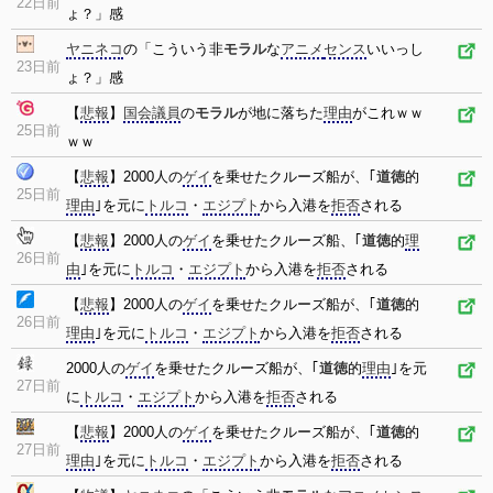
22日前
ょ？」感
ヤニネコ
の「こういう非
モラル
な
アニメ
センス
いいっし
23日前
ょ？」感
【
悲報
】
国会
議員
の
モラル
が地に落ちた
理由
がこれｗｗ
25日前
ｗｗ
【
悲報
】2000人の
ゲイ
を乗せたクルーズ船が、｢
道徳
的
25日前
理由
｣を元に
トルコ
・
エジプト
から入港を
拒否
される
【
悲報
】2000人の
ゲイ
を乗せたクルーズ船、｢
道徳
的
理
26日前
由
｣を元に
トルコ
・
エジプト
から入港を
拒否
される
【
悲報
】2000人の
ゲイ
を乗せたクルーズ船が、｢
道徳
的
26日前
理由
｣を元に
トルコ
・
エジプト
から入港を
拒否
される
2000人の
ゲイ
を乗せたクルーズ船が、｢
道徳
的
理由
｣を元
27日前
に
トルコ
・
エジプト
から入港を
拒否
される
【
悲報
】2000人の
ゲイ
を乗せたクルーズ船が、｢
道徳
的
27日前
理由
｣を元に
トルコ
・
エジプト
から入港を
拒否
される