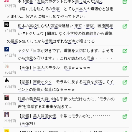
木下
秘書
「
安住
のポケットに手を
突っ込
んだ
演説
、
73日前
（略）足を組んでの
食事
、とても
日本人
の
道徳
心とは思
えません。皆さんに知らしめてやって下さい」
栃木
の
高校
生ら6人
強盗
未遂疑い
東京
・
新宿
、匿流
関与
74日前
か #トクリュウ | 間違いなく
小学校
の
義務
教育
から
道徳
の
授業
を無くしてから
常識
はずれな
ガキ
が増えてる
ヤクザ
「
日本
が好きです。
道徳
を
大切
にします。よそ者
74日前
から
地元
を守ります」←これが嫌われる
理由
・・・・・
【
画像
】
日本人
の
モラル
、
崩壊
ｗｗｗｗｗ
76日前
【
悲報
】
声優
オタク
、
モラル
に反する
写真
を
投稿
して
イ
78日前
ベント
の
撮影
が
禁止
になるｗｗｗ
妊婦
の義
弟嫁
の
買い物
を手伝っただけなのに、“
モラル
の
78日前
差”を痛感する出来事が起きて…
【
悲報
】
美人
韓国
女優
、非常に
モラル
がない････････
80日前
（
画像
ｱﾘ）