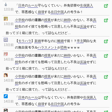
「
日本
の
ルール
守らなくていい」外免切替や
生保
購入
12日前
で、罪悪感なく
崩壊
する
在日
中国
人の
モラル
！
小学校
の頃の
道徳
の
授業
が未だに
納得
いかない。不良
高
13日前
校
生のポイ捨てを怒鳴って注意したら不良は
反論
せずに
拾ってゴミ箱に捨てた、って話なんだけど…
【
モラハラ
】
新婚
半年なのに
離婚
寸前！？
亭主
関白な夫
13日前
の無自覚
モラル
ハラスメント
が
恐怖
ｗｗｗｗ
小学校
の頃の
道徳
の
授業
が未だに
納得
いかない。不良
高
14日前
校
生のポイ捨てを怒鳴って注意したら不良は
反論
せずに
拾ってゴミ箱に捨てた、って話なんだけど…
小学校
の頃の
道徳
の
授業
が未だに
納得
いかない。不良
高
14日前
校
生のポイ捨てを怒鳴って注意したら不良は
反論
せずに
拾ってゴミ箱に捨てた、って話なんだけど…
「
日本
の
ルール
は守らなくていい」外免切替や
生保
購入
14日前
で、罪悪感なく
崩壊
する
在日
中国
人の
モラル
小学校
の頃の
道徳
の
授業
が未だに
納得
いかない。不良
高