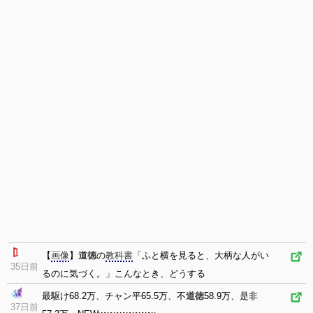
【
画像
】
道徳
の
教科書
「ふと横を見ると、大柄な人がい
35日前
るのに気づく。」こんなとき、どうする
最駆け68.2万、チャン平65.5万、不
道徳
58.9万、是非
37日前