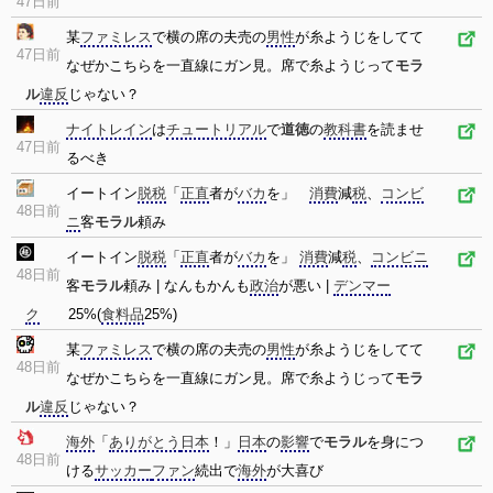
47日前
某
ファミレス
で横の席の夫売の
男性
が糸ようじをしてて
47日前
なぜかこちらを一直線にガン見。席で糸ようじって
モラ
ル
違反
じゃない？
ナイトレイン
は
チュートリアル
で
道徳
の
教科書
を読ませ
47日前
るべき
イートイン
脱税
「
正直
者が
バカ
を」
消費
減
税
、
コンビ
48日前
ニ
客
モラル
頼み
イートイン
脱税
「
正直
者が
バカ
を」
消費
減
税
、
コンビニ
48日前
客
モラル
頼み | なんもかんも
政治
が悪い |
デンマー
ク
25%(
食料品
25%)
某
ファミレス
で横の席の夫売の
男性
が糸ようじをしてて
48日前
なぜかこちらを一直線にガン見。席で糸ようじって
モラ
ル
違反
じゃない？
海外
「
ありがとう
日本
！」
日本
の
影響
で
モラル
を身につ
48日前
ける
サッカー
ファン
続出で
海外
が大喜び