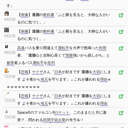
す」
【
画像
】
道徳
の
教科書
「ふと横を見ると、大柄な人がい
64日前
るのに気づく。」
【
画像
】
道徳
の
教科書
「ふと横を見ると、大柄な人がい
64日前
るのに気づく。」
高速
バスを乗り間違えて
運転手
を大声で怒鳴った
利用
68日前
者、「
道徳
心と自制心高くて
我慢
強いから損しがち」と
被害
者ぶるバス
運転手
を
批判
【
悲報
】
ヤクザ
さん「
日本
が好きです
道徳
を
大切
にしま
72日前
す よそ者から
地元
を守ります」←これが嫌われる
理由
ｗ
ｗｗｗｗｗｗｗｗｗ
【
悲報
】
ヤクザ
さん「
日本
が好きです
道徳
を
大切
にしま
72日前
す よそ者から
地元
を守ります」←これが嫌われる
理由
SpaceXのファルコン9
ロケット
、このままだと月に激
72日前
突？…問われる
民間
宇宙
企業
の
モラル
！