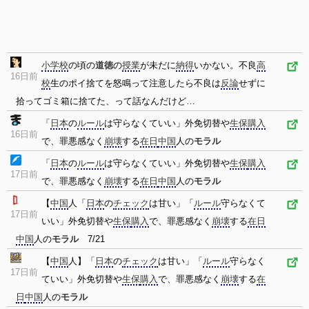
小学校
の頃の
道徳
の
授業
が未だに
納得
いかない。不良
高
16日前
校
生のポイ捨てを怒鳴って注意したら不良は
反論
せずに
拾ってゴミ箱に捨てた、って話なんだけど…
「
日本
の
ルール
は守らなくていい」外免切替や
生保
購入
16日前
で、罪悪感なく
崩壊
する
在日
中国
人の
モラル
「
日本
の
ルール
は守らなくていい」外免切替や
生保
購入
17日前
で、罪悪感なく
崩壊
する
在日
中国
人の
モラル
【
中国
人「
日本
の
チェック
は甘い」「
ルール
守らなくて
17日前
いい」外免切替や
生保
購入
で、罪悪感なく
崩壊
する
在日
中国
人の
モラル
7/21
【
中国
人】「
日本
の
チェック
は甘い」「
ルール
守らなく
17日前
ていい」外免切替や
生保
購入
で、罪悪感なく
崩壊
する
在
日
中国
人の
モラル