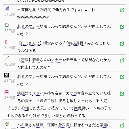
57.3万←NEWwwwwwwwww
不
道徳
な夏『24時間で45万
再生
ですw』←これ
37日前
wwwwwwwwwwww
若者
の
マナー
や
モラル
って結局なんだかんだ向上してん
38日前
のか？
【
にじさんじ
】蝸堂みかる 3.0
お披露目
！みかるにも
モ
39日前
ラル
はある
【
悲報
】
若者
さんの
マナー
や
モラル
って結局なんだかん
40日前
だ向上してんのか？
若者
の
マナー
や
モラル
って結局なんだかんだ向上してん
41日前
のか？
映画
館で
スタバ
を持ち込み、ガ
サガ
サ音を立てていた後
46日前
ろの
親子
…上映
終了
後に後ろを振り返ったら、案の定
『
モラル
崩壊
した光景』が広がっていて
胸糞
悪い←うちの子で
すらできる片付けができない親とか終わってる
バキ童
さん
破局
道徳
の
教科書
に載せるべきだと
話題
に