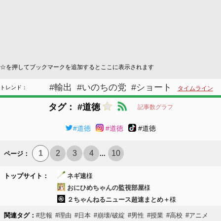
☆を押してブックマークを追加するとここに表示されます
#輸出
#いのちの党
#ショート
トレンド：
タイムライン
タグ： #道徳
記事数グラフ
#道徳
#道徳
#道徳
1
2
3
4
10
ページ：
...
トップサイト：
ネギ速
様
おにひめちゃんの監視部屋
様
２ちゃんねるニュース超速まとめ＋
様
関連タグ：
#悲報
#理由
#日本
#崩壊/破綻
#男性
#授業
#高校
#アニメ