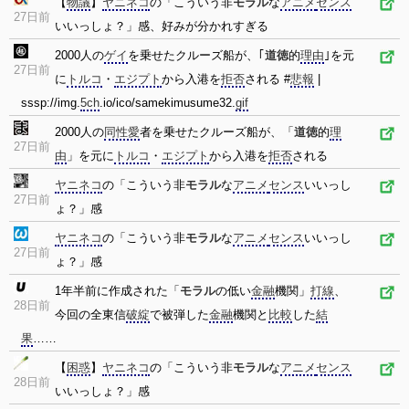
【
物議
】
ヤニネコ
の「こういう非
モラル
な
アニメ
センス
27日前
いいっしょ？」感、好みが分かれすぎる
2000人の
ゲイ
を乗せたクルーズ船が、｢
道徳
的
理由
｣を元
27日前
に
トルコ
・
エジプト
から入港を
拒否
される #
悲報
|
sssp://img.
5ch
.io/ico/samekimusume32.
gif
2000人の
同性愛
者を乗せたクルーズ船が、「
道徳
的
理
27日前
由
」を元に
トルコ
・
エジプト
から入港を
拒否
される
ヤニネコ
の「こういう非
モラル
な
アニメ
センス
いいっし
27日前
ょ？」感
ヤニネコ
の「こういう非
モラル
な
アニメ
センス
いいっし
27日前
ょ？」感
1年半前に作成された「
モラル
の低い
金融
機関」
打線
、
28日前
今回の全東信
破綻
で被弾した
金融
機関と
比較
した
結
果
……
【
困惑
】
ヤニネコ
の「こういう非
モラル
な
アニメ
センス
28日前
いいっしょ？」感