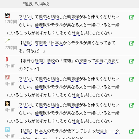
#違反
#小学校
フリン
して
義弟
と
結婚
した義
弟嫁
が私と仲良くなりたい
12時間
らしい。
倫理
観や
モラル
が異なる人と一緒にいると一緒
にいるこっちが恥ずかしくなるから
外食
も共にしたくない
【
悲報
】
有識者
「
日本人
から
モラル
が無くなってきて
22時間
る。何故だ…」
【素朴な
疑問
】
学校
の「
道徳
」の
授業
って
本当
に
必要
な
2日前
の？(´･ω･`)
フリン
して
義弟
と
結婚
した義
弟嫁
が私と仲良くなりたい
4日前
らしい。
倫理
観や
モラル
が異なる人と一緒にいると一緒
にいるこっちが恥ずかしくなるから
外食
も共にしたくない
フリン
して
義弟
と
結婚
した義
弟嫁
が私と仲良くなりたい
4日前
らしい。
倫理
観や
モラル
が異なる人と一緒にいると一緒
にいるこっちが恥ずかしくなるから
外食
も共にしたくない
【
悲報
】
日本人
の
モラル
が低下してしまった
理由
……
タ
5日前
コピー
、
ヤニねこ
、
みい山
などなど……