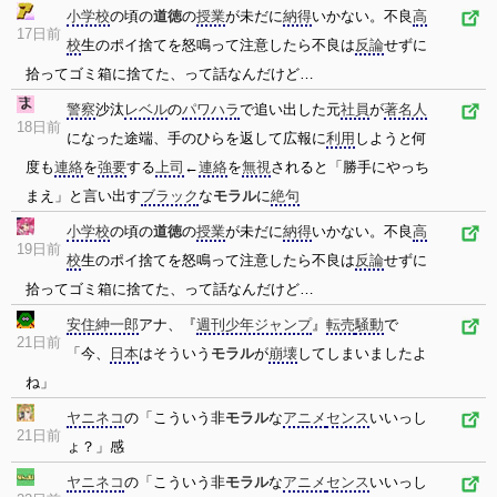
小学校
の頃の
道徳
の
授業
が未だに
納得
いかない。不良
高
17日前
校
生のポイ捨てを怒鳴って注意したら不良は
反論
せずに
拾ってゴミ箱に捨てた、って話なんだけど…
警察
沙汰
レベル
の
パワハラ
で追い出した元
社員
が
著名人
18日前
になった途端、手のひらを返して広報に
利用
しようと何
度も
連絡
を
強要
する
上司
←
連絡
を
無視
されると「勝手にやっち
まえ」と言い出す
ブラック
な
モラル
に
絶句
小学校
の頃の
道徳
の
授業
が未だに
納得
いかない。不良
高
19日前
校
生のポイ捨てを怒鳴って注意したら不良は
反論
せずに
拾ってゴミ箱に捨てた、って話なんだけど…
安住紳一郎
アナ、『
週刊少年ジャンプ
』
転売
騒動
で
21日前
「今、
日本
はそういう
モラル
が
崩壊
してしまいましたよ
ね」
ヤニネコ
の「こういう非
モラル
な
アニメ
センス
いいっし
21日前
ょ？」感
ヤニネコ
の「こういう非
モラル
な
アニメ
センス
いいっし