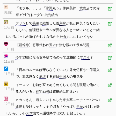
「
モラル
、、、」「
常識
疑う」休井美郷、
飲食
店での赤
8日前
裸々“
性的
トーク”に
批判
続出
フリン
して
義弟
と
結婚
した義
弟嫁
が私と仲良くなりたい
10日前
らしい。
倫理
観や
モラル
が異なる人と一緒にいると一緒
にいるこっちが恥ずかしくなるから
外食
も共にしたくない
【
新幹線
】窓際代われ
要求
に潜む親の
モラル
問題
10日前
今年
33歳になる女を捨てるのって
道義
的に
マズイ
？
11日前
「
日本
の
ルール
は守らなくていい」外免切替や
生保
購入
11日前
で、罪悪感なく
崩壊
する
在日
中国
人の
モラル
イーロン
「お前が家でぬくぬくしてる間も
現場
で働いて
11日前
る人がいる。
在宅勤務
は
道徳
的に間違い」
ヒカル
さん、
過去
に
バトル
した
東大
卒
ユーチューバー
の
12日前
逮捕
を受けウッキウキで煽る「やっぱり
学歴
だけじゃ難
しいか。いい
大学
出ても
道徳
を学ばないと難しいか」