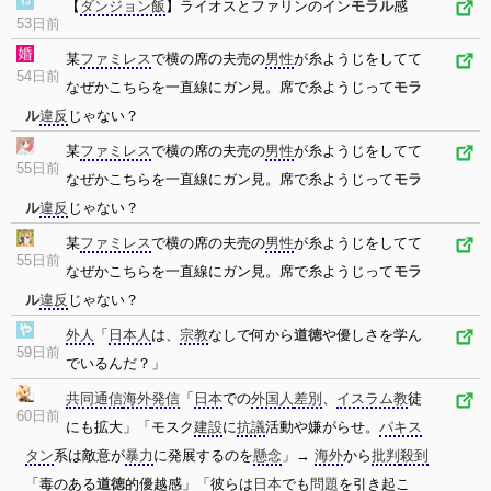
【
ダンジョン飯
】ライオスとファリンのイン
モラル
感
53日前
某
ファミレス
で横の席の夫売の
男性
が糸ようじをしてて
54日前
なぜかこちらを一直線にガン見。席で糸ようじって
モラ
ル
違反
じゃない？
某
ファミレス
で横の席の夫売の
男性
が糸ようじをしてて
55日前
なぜかこちらを一直線にガン見。席で糸ようじって
モラ
ル
違反
じゃない？
某
ファミレス
で横の席の夫売の
男性
が糸ようじをしてて
55日前
なぜかこちらを一直線にガン見。席で糸ようじって
モラ
ル
違反
じゃない？
外人
「
日本人
は、
宗教
なしで何から
道徳
や優しさを学ん
59日前
でいるんだ？」
共同通信
海外
発信
「
日本
での
外国人
差別
、
イスラム教
徒
60日前
にも拡大」「モスク
建設
に
抗議
活動や嫌がらせ。
パキス
タン
系は敵意が
暴力
に発展するのを
懸念
」→
海外
から
批判
殺到
「毒のある
道徳
的優越感」「彼らは
日本
でも
問題
を引き起こ