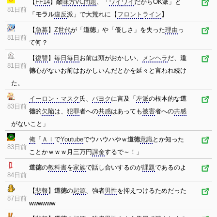
【
FF14
】敵
味方
VC
問題
、「
ワイ
ワイ
だからOK派」と
81日前
「
モラル
違反
派」で大荒れに【
フロント
ライン
】
【
急募
】
Z世代
が「
道徳
」や「優しさ」を失った
理由
っ
81日前
て何？
【
復讐
】
毎日
毎日
お前は頭がおかしい、
メンヘラ
だ、
道
81日前
徳
心がないお前はおかしいんだとかを延々と言われ続け
た。
イーロン・マスク
氏、
パヨク
に言及「
左派
の根本的な
道
83日前
徳
的
欠陥
は、
犯罪
者への
共感
はあっても
被害
者への
共感
がないこと」
俺
「
ＡＩ
で
Youtube
でウハウハやｗ
道徳
意識
とか知った
83日前
ことかｗｗｗ月三万円
課金
するで～！」
道徳
の
教科書
を
家族
で話し合いするのが
課題
であるのよ
84日前
【
悲報
】
道徳
の
起源
、強者
男性
を抑えつけるためだった
87日前
wwwwww