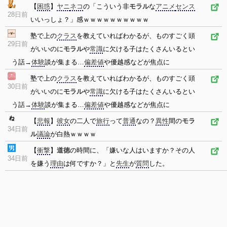
【
困惑
】
ヤニ
ネコ
の「こういう非
モラル
な
アニメ
センス
28日前
いいっしょ？」感ｗｗｗｗｗｗｗｗｗｗ
塾で上の
クラス
を教えていればわかるが、ものすごく頭
29日前
がいいのに
モラル
や
常識
に欠ける子はたくさんいるとい
う話→
体験
談が集まる…
偏差値
や優越感などが焦点に
塾で上の
クラス
を教えていればわかるが、ものすごく頭
30日前
がいいのに
モラル
や
常識
に欠ける子はたくさんいるとい
う話→
体験
談が集まる…
偏差値
や優越感などが焦点に
【
悲報
】
彼女
の二人で
旅行
って
普通
なの？
異性
間の
モラ
34日前
ル
議論
が白熱ｗｗｗｗ
【
衝撃
】
道徳
の時間に、「嫌いな人はいますか？その人
34日前
を嫌う
理由
は何ですか？」と
先生
が
質問
した。