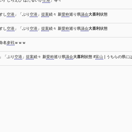
ぶり しろえび ほたるいか
空港
」等々
すし
空港
」「ぶり
空港
」
提案
続々 新
愛称
巡り県
議会
大喜利
状態
すし
空港
」「ぶり
空港
」
提案
続々 新
愛称
巡り県
議会
大喜利
状態
命名
参戦
ｗｗｗ
」「ぶり
空港
」
提案
続々 新
愛称
巡り県
議会
大喜利
状態 #
富山
| うちらの県に