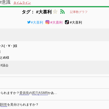
#意識
タイムライン
タグ： #大喜利
記事数グラフ
#大喜利
#大喜利
#大喜利
ス(・∀・)
様
様
まとめ
様
#議会
けられますか？
委員長
の
尻穴
ASMR
かあ…
利
回答
を見分けられますか？