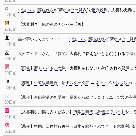
27日前
中道・
小川淳也
代表
が”新
ポスター
発表
”で
批判
殺到
、
大喜利
状態に
27日前
【
大喜利
？】
俺
の車のナンバー【再】
27日前
誰の事いってます？ 〜 ...
中道・
小川淳也
代表
が“新
ポスター
発
27日前
女性
アイドル
さん、『
質問
に
大喜利
で答えないと射◯される
部屋
29日前
【
画像
】
新人
アイドル
女性
、
大喜利
をしないと射◯される
部屋
に
29日前
【
悲報
】
中道改革連合
、新
ポスター
発表
→
ネット
民の
おもちゃ
に
30日前
【
悲報
】
富山
空港
の新
愛称
、県民から総
ツッコミ
→エッヂ民の
空
30日前
【
大喜利
をお楽しみください】
俺
学生
時代
に
葬儀
屋で
バイト
やっ
31日前
【
悲報
】
中国
、団体
旅行
再開も
日本
が除外されて
ネット
大喜利
が
31日前