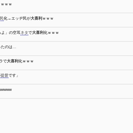
ｗｗｗｗ
民
化→エッヂ民が
大喜利
ｗｗｗ
るよ」の空耳
ネタ
で
大喜利
化ｗｗｗ
ったのは…
ラで
大喜利
化ｗｗｗ
亭
提督
です」
wwww