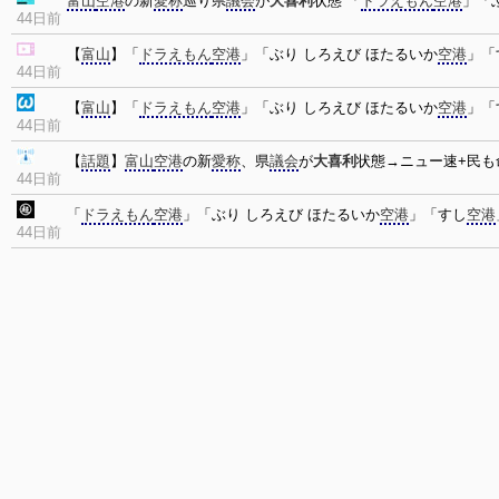
富山
空港
の新
愛称
巡り県
議会
が
大喜利
状態 「
ドラえもん
空港
」「
44日前
【
富山
】「
ドラえもん
空港
」「ぶり しろえび ほたるいか
空港
」「
44日前
【
富山
】「
ドラえもん
空港
」「ぶり しろえび ほたるいか
空港
」「
44日前
【
話題
】
富山
空港
の新
愛称
、県
議会
が
大喜利
状態→ニュー速+民も
44日前
「
ドラえもん
空港
」「ぶり しろえび ほたるいか
空港
」「すし
空港
44日前