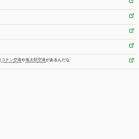
は
コナン
空港
や
鬼太郎
空港
があるんだな