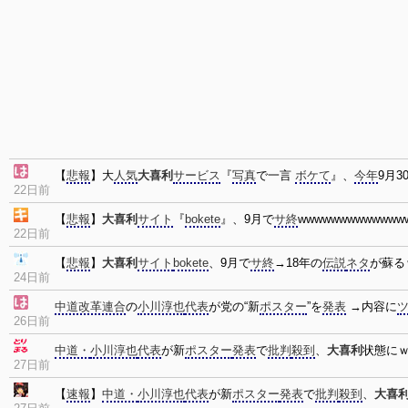
【
悲報
】大
人気
大喜利
サービス
『
写真
で一言
ボケて
』、
今年
9月3
22日前
【
悲報
】
大喜利
サイト
『
bokete
』、9月で
サ終
wwwwwwwwwwwww
22日前
【
悲報
】
大喜利
サイト
bokete
、9月で
サ終
→18年の
伝説
ネタ
が蘇る
24日前
中道改革連合
の
小川淳也
代表
が党の“新
ポスター
”を
発表
→内容に
26日前
中道・
小川淳也
代表
が新
ポスター
発表
で
批判
殺到
、
大喜利
状態に
27日前
【
速報
】
中道・
小川淳也
代表
が新
ポスター
発表
で
批判
殺到
、
大喜