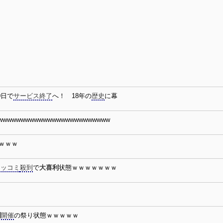
0日で
サービス終了
へ！ 18年の
歴史
に幕
wwwwwwwwwwwwwwwwwwwwwwwww
ｗｗｗ
ツッコミ
殺到
で
大喜利
状態ｗｗｗｗｗｗｗ
ｗ
利
開催
の祭り状態ｗｗｗｗｗ