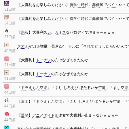
【
大喜利
をお楽しみください】
俺
学生
時代
に
葬儀
屋で
バイト
やっ
31日前
【
大喜利
をお楽しみください】
俺
学生
時代
に
葬儀
屋で
バイト
やっ
34日前
【
悲報
】
大喜利
スレ
、
カオス
なパロディで埋まるｗｗｗｗ
37日前
タオル
が51％増量→長さ2メートルに「それでどうしたらいいんで
40日前
【
大喜利
】
ドーナツ
の穴はなぜできたのか
41日前
【
大喜利
】
ドーナツ
の穴はなぜできたのか
41日前
「
ドラえもん
空港
」「ぶり しろえび ほたるいか
空港
」「すし
空港
44日前
【
富山
】「
ドラえもん
空港
」「ぶり しろえび ほたるいか
空港
」「
44日前
【
爆笑
】
アニメ
タイトル
改変で
大喜利
が止まらないｗｗｗｗ
44日前