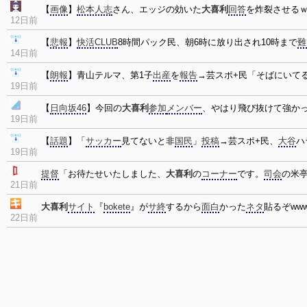
【
画像
】
松本人志
さん、エッジの効いた
大喜利
回答
を炸裂させる
12日前
【
悲報
】
快活CLUB
8時間パック民、朝6時に放り出され10時まで
難
14日前
【
朗報
】青山テルマ、第1子
出産
を
報告
→芸スポ+民「そばにいて
19日前
【
日向坂46
】今回の
大喜利
参加
メンバー
、やはり飛び抜けて強か
19日前
【
話題
】「
サッカー
見てないと非
国民
」
投稿
→芸スポ+民、
大谷
ハ
19日前
提督
「お待たせいたしました、
大喜利
の
コーナー
です。
司会
の米
21日前
大喜利
サイト
『
bokete
』が
サ終
するから
面白
かった
ネタ
貼るぞwww
22日前