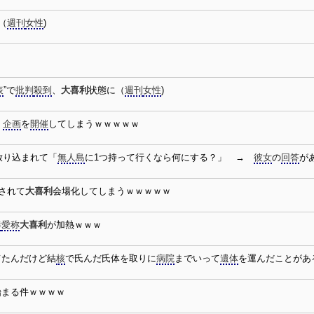
（
週刊
女性
)
表
”で
批判
殺到
、
大喜利
状態に（
週刊
女性
)
』
企画
を
開催
してしまうｗｗｗｗｗ
放り込まれて「
無人島
に1つ持って行くなら何にする？」 →
彼女
の
回答
が
されて
大喜利
会場化してしまうｗｗｗｗｗ
港
愛称
大喜利
が加熱ｗｗｗ
てたんだけど結
核
で氏んだ氏体を取りに
病院
までいって
遺体
を運んだことがあ
始まる件ｗｗｗｗ