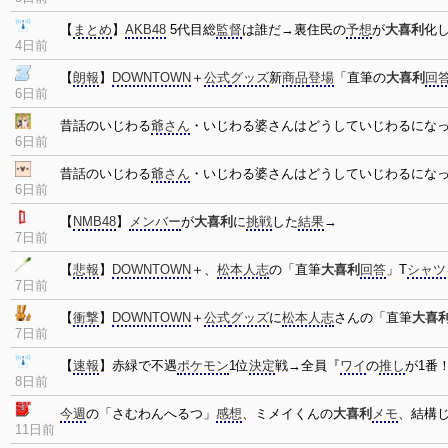
【
まとめ
】
AKB48
5代目総
監督
は誰だ→裏住民の
予想
が
大喜利
化
4日前
【
朗報
】
DOWNTOWN
＋
公式
グッズ
新
商品
登場
「直筆の
大喜利
回
6日前
昔話のいじわる
爺さん
・いじわる婆さんはどうしていじわるにな
6日前
昔話のいじわる
爺さん
・いじわる婆さんはどうしていじわるにな
6日前
【
NMB48
】
メンバー
が
大喜利
に
挑戦
した
結果
→
7日前
【
悲報
】
DOWNTOWN
＋、
松本人志
の「直筆
大喜利
回答
」T
シャツ
7日前
【
衝撃
】
DOWNTOWN
＋
公式
グッズ
に
松本人志
さんの「直筆
大喜
7日前
【
速報
】赤緑で不遇
ポケモン
1位
決定
戦→全員『
ワイ
の
推し
が1番
8日前
今週
の「さむわんへるつ」
感想
、ミメイくんの
大喜利
メモ
、結構じ
11日前