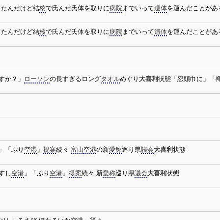
てたんだけど結
核
で氏んだ氏体を取りに
病院
までいって
遺体
を運んだことがあ
てたんだけど結
核
で氏んだ氏体を取りに
病院
までいって
遺体
を運んだことがあ
すか？」
ローソン
の長すぎるロング
タオル
めぐり
大喜利
状態「忍頭巾に」「
」「ぶり
空港
」
提案
続々
富山
空港
の新
愛称
巡り県
議会
大喜利
状態
すし
空港
」「ぶり
空港
」
提案
続々 新
愛称
巡り県
議会
大喜利
状態