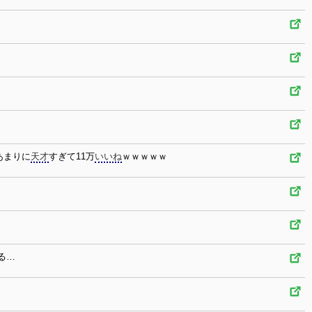
あまりに
天才
すぎて11万
いいね
ｗｗｗｗｗ
る…