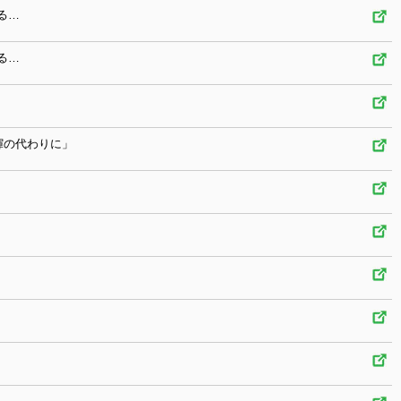
る…
る…
褌の代わりに」