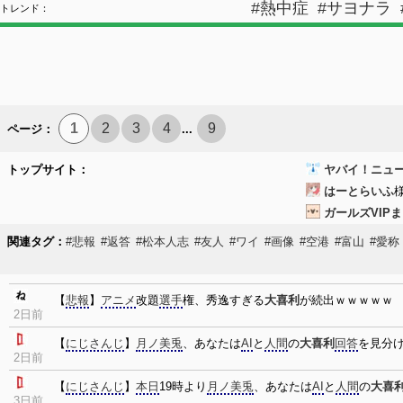
#熱中症
#サヨナラ
トレンド：
1
2
3
4
9
ページ：
...
トップサイト：
ヤバイ！ニュー
はーとらいふ
ガールズVIP
関連タグ：
#悲報
#返答
#松本人志
#友人
#ワイ
#画像
#空港
#富山
#愛称
【
悲報
】
アニメ
改題
選手
権、秀逸すぎる
大喜利
が続出ｗｗｗｗｗ
2日前
【
にじさんじ
】
月ノ美兎
、あなたは
AI
と
人間
の
大喜利
回答
を見分
2日前
【
にじさんじ
】
本日
19時より
月ノ美兎
、あなたは
AI
と
人間
の
大喜
3日前