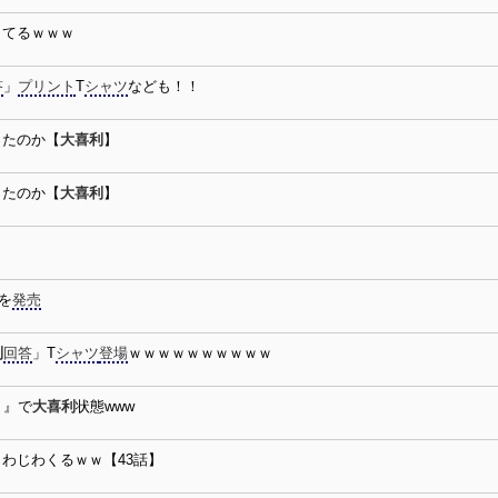
してるｗｗｗ
答
」
プリント
T
シャツ
なども！！
ったのか【
大喜利
】
ったのか【
大喜利
】
を
発売
利
回答
」T
シャツ
登場
ｗｗｗｗｗｗｗｗｗｗ
！』で
大喜利
状態www
わじわくるｗｗ【43話】